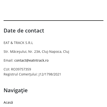
Date de contact
EAT & TRACK S.R.L
Str. Măceșului, Nr. 23A, Cluj-Napoca, Cluj
Email:
contact@eatntrack.ro
CUI: RO39757359
Registrul Comerțului: J12/1798/2021
Navigație
Acasă