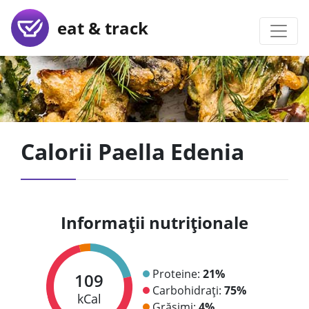
eat & track
Calorii Paella Edenia
Informații nutriționale
Proteine:
21%
109
Carbohidrați:
75%
kCal
Grăsimi:
4%