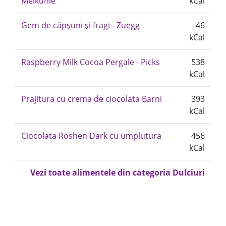
Melkunie
kCal
Gem de căpșuni și fragi - Zuegg
46
kCal
Raspberry Milk Cocoa Pergale - Picks
538
kCal
Prajitura cu crema de ciocolata Barni
393
kCal
Ciocolata Roshen Dark cu umplutura
456
kCal
Vezi toate alimentele din categoria Dulciuri