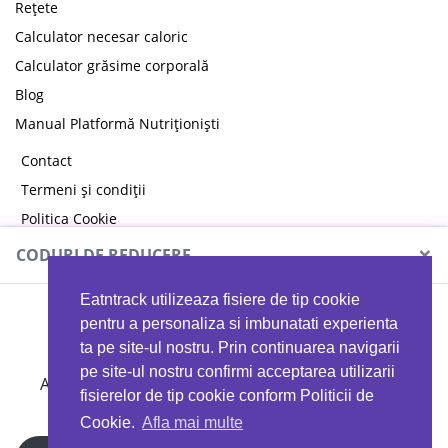
Rețete
Calculator necesar caloric
Calculator grăsime corporală
Blog
Manual Platformă Nutriționiști
Contact
Termeni și condiții
Politica Cookie
Politica de confidențialitate
×
CODURI DE REDUCERE
Eatntrack utilizeaza fisiere de tip cookie
MYPROTEIN
pentru a personaliza si imbunatati experienta
ta pe site-ul nostru. Prin continuarea navigarii
pe site-ul nostru confirmi acceptarea utilizarii
Ai
40%
reducere la orice comandă folosind codul
fisierelor de tip cookie conform Politicii de
EATTRACK
Cookie.
Afla mai multe