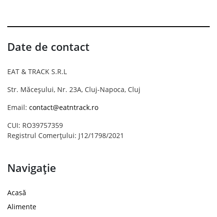
Date de contact
EAT & TRACK S.R.L
Str. Măceșului, Nr. 23A, Cluj-Napoca, Cluj
Email:
contact@eatntrack.ro
CUI: RO39757359
Registrul Comerțului: J12/1798/2021
Navigație
Acasă
Alimente