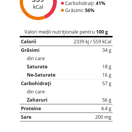
Carbohidrați:
41%
kCal
Grăsimi:
56%
Valori medii nutriționale pentru
100 g
Calorii
2339 kj / 559 kCal
Grăsimi
34 g
din care
Saturate
18 g
Ne-Saturate
16 g
Carbohidrați
57 g
din care
Zaharuri
56 g
Proteine
4.4 g
Sare
200 mg