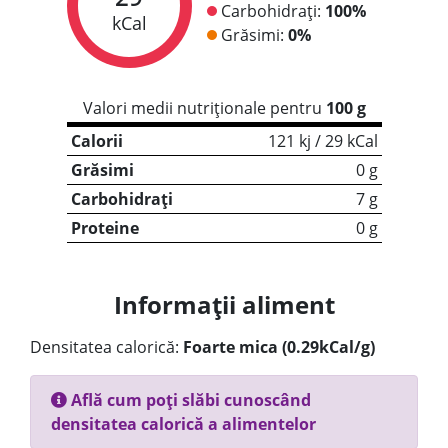
Carbohidrați:
100%
kCal
Grăsimi:
0%
Valori medii nutriționale pentru
100 g
Calorii
121 kj / 29 kCal
Grăsimi
0 g
Carbohidrați
7 g
Proteine
0 g
Informații aliment
Densitatea calorică:
Foarte mica (0.29kCal/g)
Află cum poți slăbi cunoscând
densitatea calorică a alimentelor