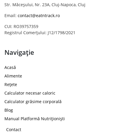
Str. Măceșului, Nr. 23A, Cluj-Napoca, Cluj
Email:
contact@eatntrack.ro
CUI: RO39757359
Registrul Comerțului: J12/1798/2021
Navigație
Acasă
Alimente
Rețete
Calculator necesar caloric
Calculator grăsime corporală
Blog
Manual Platformă Nutriționiști
Contact