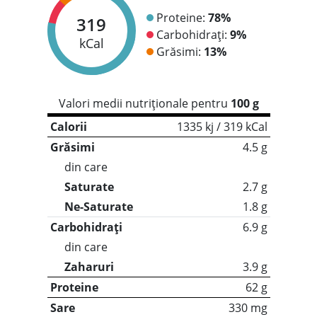
Proteine:
78%
319
Carbohidrați:
9%
kCal
Grăsimi:
13%
Valori medii nutriționale pentru
100 g
Calorii
1335 kj / 319 kCal
Grăsimi
4.5 g
din care
Saturate
2.7 g
Ne-Saturate
1.8 g
Carbohidrați
6.9 g
din care
Zaharuri
3.9 g
Proteine
62 g
Sare
330 mg