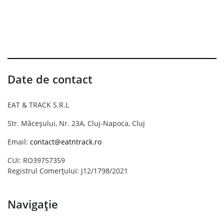
Date de contact
EAT & TRACK S.R.L
Str. Măceșului, Nr. 23A, Cluj-Napoca, Cluj
Email:
contact@eatntrack.ro
CUI: RO39757359
Registrul Comerțului: J12/1798/2021
Navigație