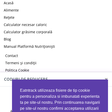
Acasă
Alimente
Rețete
Calculator necesar caloric
Calculator grăsime corporală
Blog
Manual Platformă Nutriționiști
Contact
Termeni și condiții
Politica Cookie
Politica de confidențialitate
×
CODURI DE REDUCERE
Eatntrack utilizeaza fisiere de tip cookie
MYPROTEIN
pentru a personaliza si imbunatati experienta
ta pe site-ul nostru. Prin continuarea navigarii
pe site-ul nostru confirmi acceptarea utilizarii
Ai
40%
reducere la orice comandă folosind codul