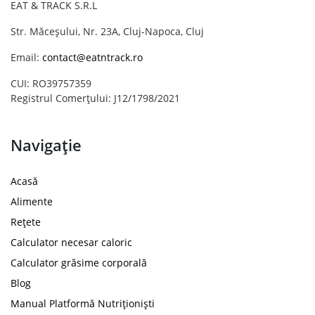
EAT & TRACK S.R.L
Str. Măceșului, Nr. 23A, Cluj-Napoca, Cluj
Email:
contact@eatntrack.ro
CUI: RO39757359
Registrul Comerțului: J12/1798/2021
Navigație
Acasă
Alimente
Rețete
Calculator necesar caloric
Calculator grăsime corporală
Blog
Manual Platformă Nutriționiști