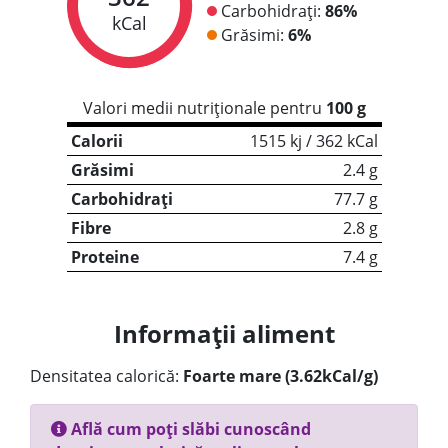
Carbohidrați:
86%
kCal
Grăsimi:
6%
Valori medii nutriționale pentru
100 g
Calorii
1515 kj / 362 kCal
Grăsimi
2.4 g
Carbohidrați
77.7 g
Fibre
2.8 g
Proteine
7.4 g
Informații aliment
Densitatea calorică:
Foarte mare (3.62kCal/g)
Află cum poți slăbi cunoscând