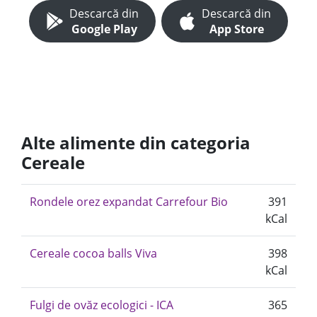
Descarcă din
Descarcă din
Google Play
App Store
Alte alimente din categoria
Cereale
Rondele orez expandat Carrefour Bio
391
kCal
Cereale cocoa balls Viva
398
kCal
Fulgi de ovăz ecologici - ICA
365