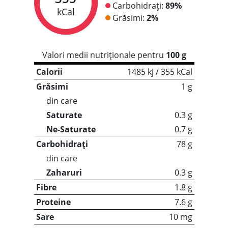
Carbohidrați:
89%
kCal
Grăsimi:
2%
Valori medii nutriționale pentru
100 g
Calorii
1485 kj / 355 kCal
Grăsimi
1 g
din care
Saturate
0.3 g
Ne-Saturate
0.7 g
Carbohidrați
78 g
din care
Zaharuri
0.3 g
Fibre
1.8 g
Proteine
7.6 g
Sare
10 mg