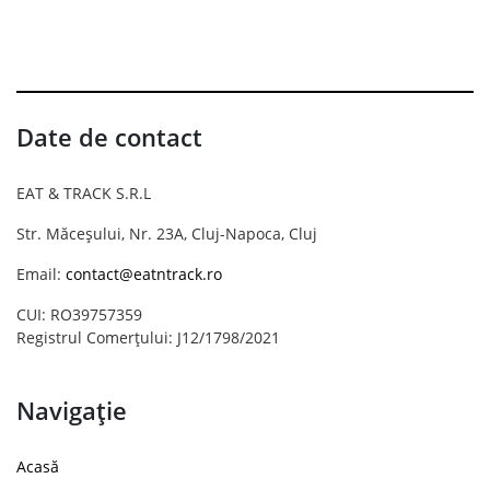
Date de contact
EAT & TRACK S.R.L
Str. Măceșului, Nr. 23A, Cluj-Napoca, Cluj
Email:
contact@eatntrack.ro
CUI: RO39757359
Registrul Comerțului: J12/1798/2021
Navigație
Acasă