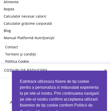
Alimente
Rețete
Calculator necesar caloric
Calculator grăsime corporală
Blog
Manual Platformă Nutriționiști
Contact
Termeni și condiții
Politica Cookie
Politica de confidențialitate
×
CODURI DE REDUCERE
Eatntrack utilizeaza fisiere de tip cookie
MYPROTEIN
pentru a personaliza si imbunatati experienta
ta pe site-ul nostru. Prin continuarea navigarii
pe site-ul nostru confirmi acceptarea utilizarii
Ai
40%
reducere la orice comandă folosind codul
fisierelor de tip cookie conform Politicii de
EATTRACK