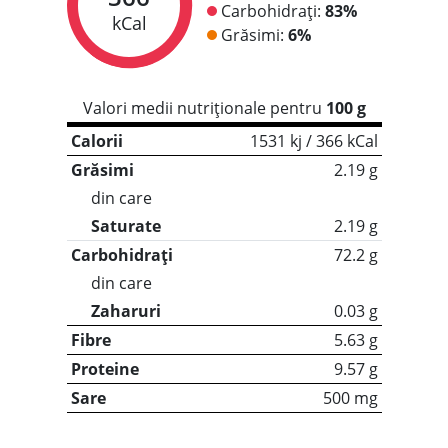
Carbohidrați:
83%
kCal
Grăsimi:
6%
Valori medii nutriționale pentru
100 g
Calorii
1531 kj / 366 kCal
Grăsimi
2.19 g
din care
Saturate
2.19 g
Carbohidrați
72.2 g
din care
Zaharuri
0.03 g
Fibre
5.63 g
Proteine
9.57 g
Sare
500 mg