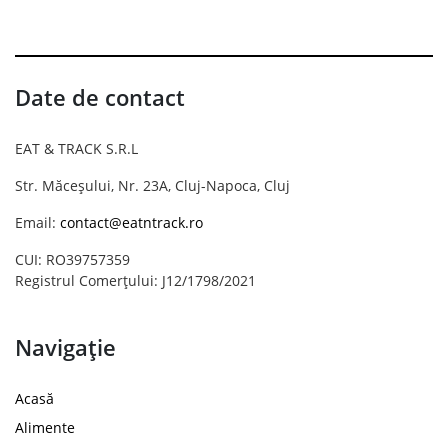
Date de contact
EAT & TRACK S.R.L
Str. Măceșului, Nr. 23A, Cluj-Napoca, Cluj
Email:
contact@eatntrack.ro
CUI: RO39757359
Registrul Comerțului: J12/1798/2021
Navigație
Acasă
Alimente