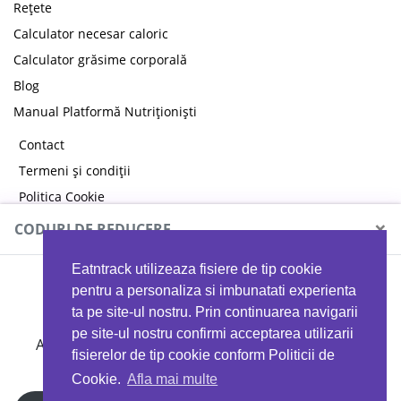
Rețete
Calculator necesar caloric
Calculator grăsime corporală
Blog
Manual Platformă Nutriționiști
Contact
Termeni și condiții
Politica Cookie
Politica de confidențialitate
×
CODURI DE REDUCERE
Eatntrack utilizeaza fisiere de tip cookie
MYPROTEIN
pentru a personaliza si imbunatati experienta
ta pe site-ul nostru. Prin continuarea navigarii
pe site-ul nostru confirmi acceptarea utilizarii
Ai
40%
reducere la orice comandă folosind codul
fisierelor de tip cookie conform Politicii de
EATTRACK
Cookie.
Afla mai multe