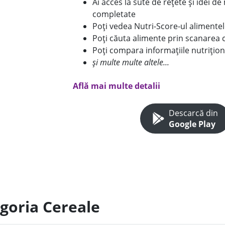
Ai acces la sute de rețete și idei d
completate
Poți vedea Nutri-Score-ul alimente
Poți căuta alimente prin scanarea 
Poți compara informațiile nutrițion
și multe multe altele...
Află mai multe detalii
Descarcă din
Google Play
egoria Cereale