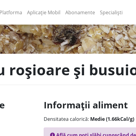
(current)
(current)
Platforma
Aplicație Mobil
Abonamente
Specialiști
u roșioare și busui
le
Informații aliment
Densitatea calorică:
Medie (1.66kCal/g)
Află cum poți slăbi cunoscând de