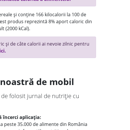
reale și conține 166 kilocalorii la 100 de
st produs reprezintă 8% aport caloric din
lt (2000 kCal).
c și de câte calorii ai nevoie zilnic pentru
ici.
a noastră de mobil
 de folosit jurnal de nutriție cu
 încerci aplicația:
le a peste 35.000 de alimente din România