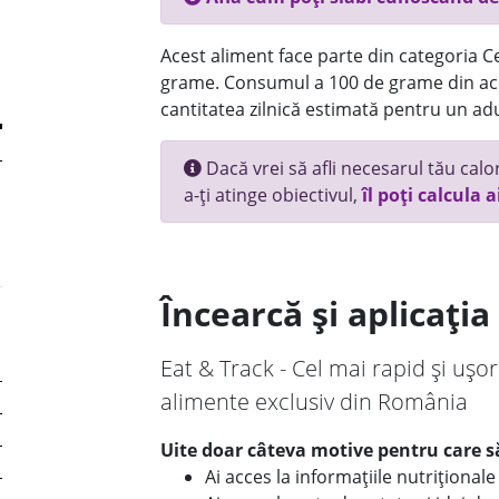
Acest aliment face parte din categoria Ce
grame. Consumul a 100 de grame din ace
cantitatea zilnică estimată pentru un adu
Dacă vrei să afli necesarul tău calori
a-ți atinge obiectivul,
îl poți calcula a
Încearcă și aplicați
Eat & Track - Cel mai rapid și ușor
alimente exclusiv din România
Uite doar câteva motive pentru care să
Ai acces la informațiile nutriționa