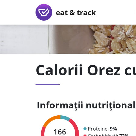
eat & track
Calorii Orez c
Informații nutriționa
Proteine:
9%
166
Carbohidrați:
73%