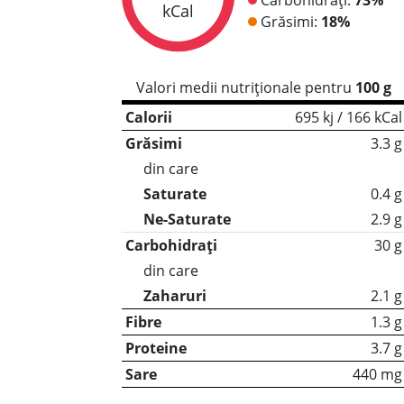
kCal
Grăsimi:
18%
Valori medii nutriționale pentru
100 g
Calorii
695 kj / 166 kCal
Grăsimi
3.3 g
din care
Saturate
0.4 g
Ne-Saturate
2.9 g
Carbohidrați
30 g
din care
Zaharuri
2.1 g
Fibre
1.3 g
Proteine
3.7 g
Sare
440 mg