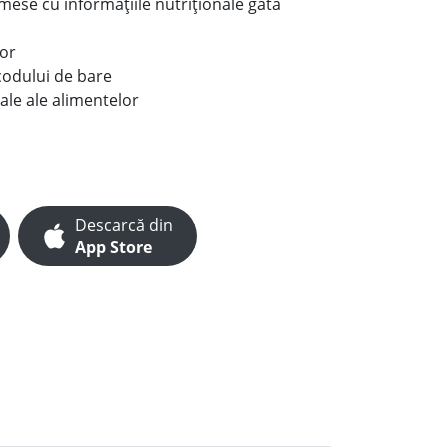
e mese cu informațiile nutriționale gata
lor
codului de bare
ale ale alimentelor
Descarcă din
App Store