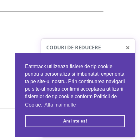
×
CODURI DE REDUCERE
Eatntrack utilizeaza fisiere de tip cookie
O41
MYPROTEIN
pentru a personaliza si imbunatati experienta
ta pe site-ul nostru. Prin continuarea navigarii
 orice comandă
Ai
40%
reducere la orice comandă
pe site-ul nostru confirmi acceptarea utilizarii
EATNTRACK
folosind codul
EATTRACK
fisierelor de tip cookie conform Politicii de
Cookie.
Afla mai multe
acum
Profită acum
Am Inteles!
Copyright © 2026 EAT & TRACK S.R.L