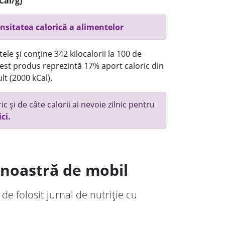
Cal/g)
nsitatea calorică a alimentelor
ele și conține 342 kilocalorii la 100 de
st produs reprezintă 17% aport caloric din
lt (2000 kCal).
c și de câte calorii ai nevoie zilnic pentru
ici.
a noastră de mobil
 de folosit jurnal de nutriție cu