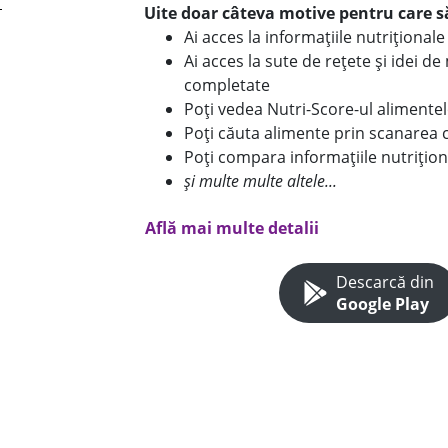
Uite doar câteva motive pentru care să
Ai acces la informațiile nutriționa
Ai acces la sute de rețete și idei d
completate
Poți vedea Nutri-Score-ul alimente
Poți căuta alimente prin scanarea 
Poți compara informațiile nutrițion
și multe multe altele...
Află mai multe detalii
Descarcă din
Google Play