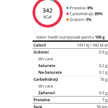
Proteine:
8%
342
Carbohidrați:
89%
kCal
Grăsimi:
3%
Valori medii nutriționale pentru
100 g
Calorii
1431 kj / 342 kCal
Grăsimi
0.9 g
din care
Saturate
0.2 g
Ne-Saturate
0.7 g
Carbohidrați
76 g
din care
Zaharuri
0.5 g
Proteine
7 g
Sare
30 mg