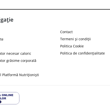
gație
Contact
Termeni și condiții
te
Politica Cookie
Politica de confidențialitate
ator necesar caloric
PROT
ator grăsime corporală
Ai
10%
reducere la
folosind codul
 Platformă Nutriționiști
Profită 