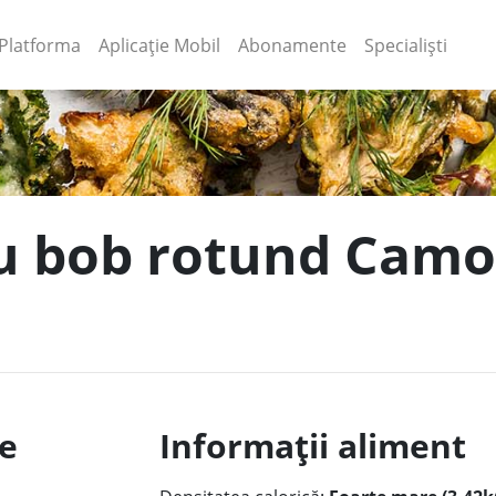
(current)
(current)
Platforma
Aplicație Mobil
Abonamente
Specialiști
cu bob rotund Camol
le
Informații aliment