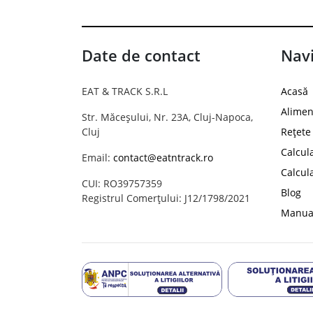
Date de contact
Navi
EAT & TRACK S.R.L
Acasă
Alimen
Str. Măceșului, Nr. 23A, Cluj-Napoca,
Cluj
Rețete
Calcul
Email:
contact@eatntrack.ro
Calcul
CUI: RO39757359
Blog
Registrul Comerțului: J12/1798/2021
Manual