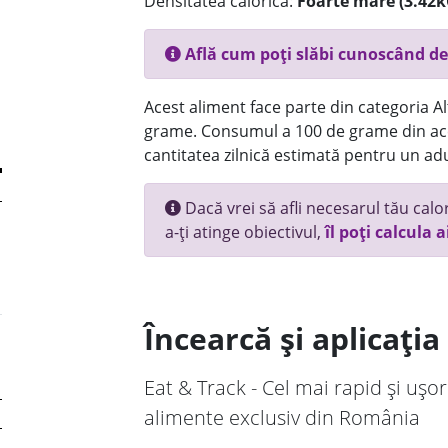
Densitatea calorică:
Foarte mare (3.42k
Află cum poți slăbi cunoscând de
Acest aliment face parte din categoria Alt
grame. Consumul a 100 de grame din ace
cantitatea zilnică estimată pentru un adu
Dacă vrei să afli necesarul tău calori
a-ți atinge obiectivul,
îl poți calcula a
Încearcă și aplicați
Eat & Track - Cel mai rapid și ușor
alimente exclusiv din România