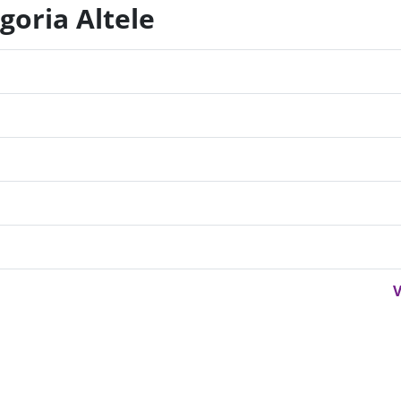
goria Altele
V