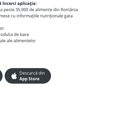
 încerci aplicația:
le a peste 35.000 de alimente din România
e mese cu informațiile nutriționale gata
lor
codului de bare
ale ale alimentelor
Descarcă din
App Store