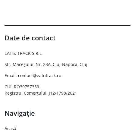
Date de contact
EAT & TRACK S.R.L
Str. Măceșului, Nr. 23A, Cluj-Napoca, Cluj
Email:
contact@eatntrack.ro
CUI: RO39757359
Registrul Comerțului: J12/1798/2021
Navigație
Acasă