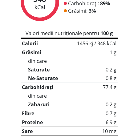
Carbohidrați:
89%
kCal
Grăsimi:
3%
Valori medii nutriționale pentru
100 g
Calorii
1456 kj / 348 kCal
Grăsimi
1 g
din care
Saturate
0.2 g
Ne-Saturate
0.8 g
Carbohidrați
77.4 g
din care
Zaharuri
0.2 g
Fibre
0.7 g
Proteine
6.9 g
Sare
10 mg