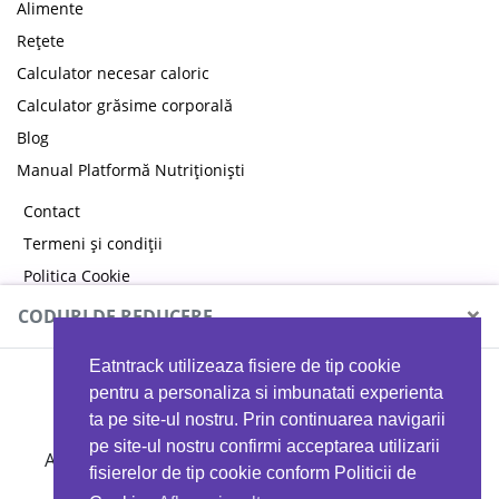
Alimente
Rețete
Calculator necesar caloric
Calculator grăsime corporală
Blog
Manual Platformă Nutriționiști
Contact
Termeni și condiții
Politica Cookie
Politica de confidențialitate
×
CODURI DE REDUCERE
Eatntrack utilizeaza fisiere de tip cookie
MYPROTEIN
pentru a personaliza si imbunatati experienta
ta pe site-ul nostru. Prin continuarea navigarii
pe site-ul nostru confirmi acceptarea utilizarii
Ai
40%
reducere la orice comandă folosind codul
fisierelor de tip cookie conform Politicii de
EATTRACK