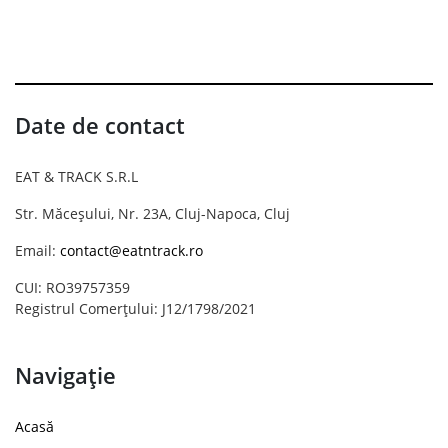
Date de contact
EAT & TRACK S.R.L
Str. Măceșului, Nr. 23A, Cluj-Napoca, Cluj
Email:
contact@eatntrack.ro
CUI: RO39757359
Registrul Comerțului: J12/1798/2021
Navigație
Acasă