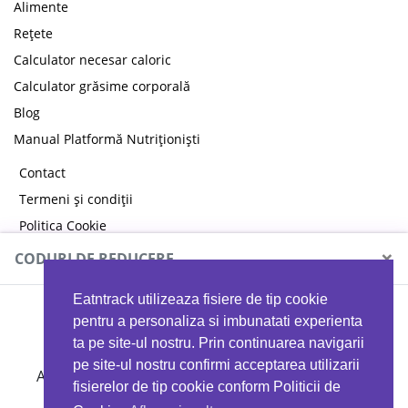
Alimente
Rețete
Calculator necesar caloric
Calculator grăsime corporală
Blog
Manual Platformă Nutriționiști
Contact
Termeni și condiții
Politica Cookie
Politica de confidențialitate
×
CODURI DE REDUCERE
Eatntrack utilizeaza fisiere de tip cookie
MYPROTEIN
pentru a personaliza si imbunatati experienta
ta pe site-ul nostru. Prin continuarea navigarii
pe site-ul nostru confirmi acceptarea utilizarii
Ai
40%
reducere la orice comandă folosind codul
fisierelor de tip cookie conform Politicii de
EATTRACK