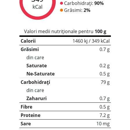
Carbohidrați:
90%
kCal
Grăsimi:
2%
Valori medii nutriționale pentru
100 g
Calorii
1460 kj / 349 kCal
Grăsimi
0.7 g
din care
Saturate
0.2 g
Ne-Saturate
0.5 g
Carbohidrați
79 g
din care
Zaharuri
0.7 g
Fibre
0.5 g
Proteine
7.2 g
Sare
10 mg