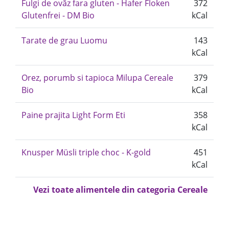
Fulgi de ovăz fara gluten - Hafer Floken
372
Glutenfrei - DM Bio
kCal
Tarate de grau Luomu
143
kCal
Orez, porumb si tapioca Milupa Cereale
379
Bio
kCal
Paine prajita Light Form Eti
358
kCal
Knusper Müsli triple choc - K-gold
451
kCal
Vezi toate alimentele din categoria Cereale