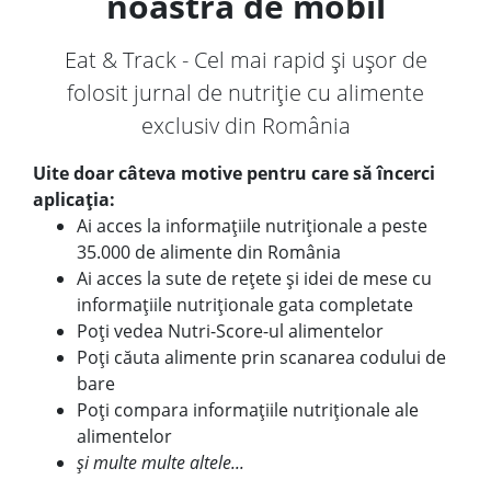
noastră de mobil
Eat & Track - Cel mai rapid și ușor de
folosit jurnal de nutriție cu alimente
exclusiv din România
Uite doar câteva motive pentru care să încerci
aplicația:
Ai acces la informațiile nutriționale a peste
35.000 de alimente din România
Ai acces la sute de rețete și idei de mese cu
informațiile nutriționale gata completate
Poți vedea Nutri-Score-ul alimentelor
Poți căuta alimente prin scanarea codului de
bare
Poți compara informațiile nutriționale ale
alimentelor
și multe multe altele...