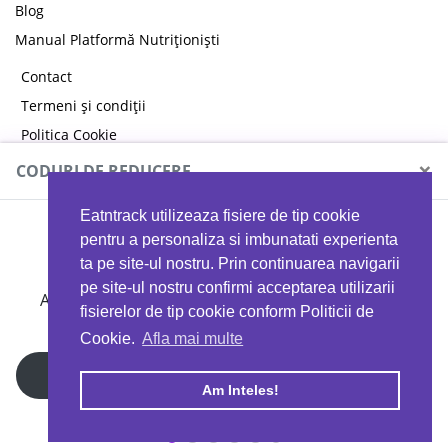
Blog
Manual Platformă Nutriționiști
Contact
Termeni și condiții
Politica Cookie
Politica de confidențialitate
×
CODURI DE REDUCERE
Eatntrack utilizeaza fisiere de tip cookie
MYPROTEIN
pentru a personaliza si imbunatati experienta
ta pe site-ul nostru. Prin continuarea navigarii
pe site-ul nostru confirmi acceptarea utilizarii
Ai
40%
reducere la orice comandă folosind codul
fisierelor de tip cookie conform Politicii de
EATTRACK
Cookie.
Afla mai multe
Profită acum
Am Inteles!
Copyright © 2026 EAT & TRACK S.R.L