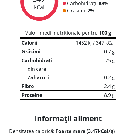
Carbohidrați:
88%
kCal
Grăsimi:
2%
Valori medii nutriționale pentru
100 g
Calorii
1452 kj / 347 kCal
Grăsimi
0.7 g
Carbohidrați
75 g
din care
Zaharuri
0.2 g
Fibre
2.4 g
Proteine
8.9 g
Informații aliment
Densitatea calorică:
Foarte mare (3.47kCal/g)