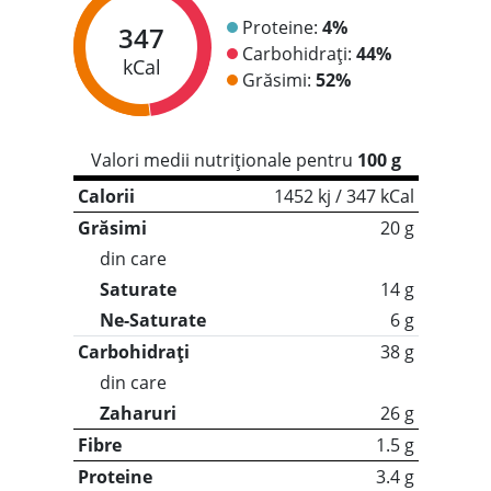
Proteine:
4%
347
Carbohidrați:
44%
kCal
Grăsimi:
52%
Valori medii nutriționale pentru
100 g
Calorii
1452 kj / 347 kCal
Grăsimi
20 g
din care
Saturate
14 g
Ne-Saturate
6 g
Carbohidrați
38 g
din care
Zaharuri
26 g
Fibre
1.5 g
Proteine
3.4 g