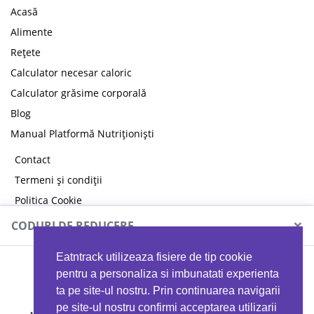
Acasă
Alimente
Rețete
Calculator necesar caloric
Calculator grăsime corporală
Blog
Manual Platformă Nutriționiști
Contact
Termeni și condiții
Politica Cookie
Politica de confidențialitate
×
CODURI DE REDUCERE
Eatntrack utilizeaza fisiere de tip cookie
MYPROTEIN
pentru a personaliza si imbunatati experienta
ta pe site-ul nostru. Prin continuarea navigarii
pe site-ul nostru confirmi acceptarea utilizarii