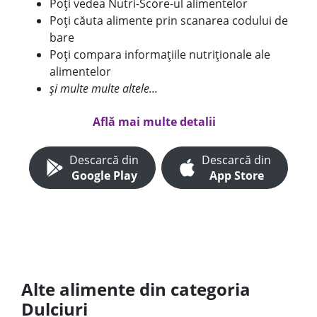
Poți vedea Nutri-Score-ul alimentelor
Poți căuta alimente prin scanarea codului de
bare
Poți compara informațiile nutriționale ale
alimentelor
și multe multe altele...
Află mai multe detalii
Descarcă din
Descarcă din
Google Play
App Store
Alte alimente din categoria
Dulciuri