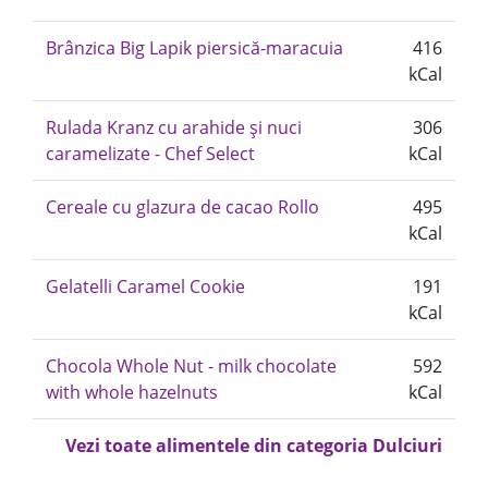
Brânzica Big Lapik piersică-maracuia
416
kCal
Rulada Kranz cu arahide și nuci
306
caramelizate - Chef Select
kCal
Cereale cu glazura de cacao Rollo
495
kCal
Gelatelli Caramel Cookie
191
kCal
Chocola Whole Nut - milk chocolate
592
with whole hazelnuts
kCal
Vezi toate alimentele din categoria Dulciuri