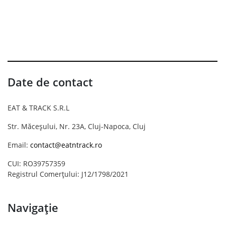
Date de contact
EAT & TRACK S.R.L
Str. Măceșului, Nr. 23A, Cluj-Napoca, Cluj
Email:
contact@eatntrack.ro
CUI: RO39757359
Registrul Comerțului: J12/1798/2021
Navigație