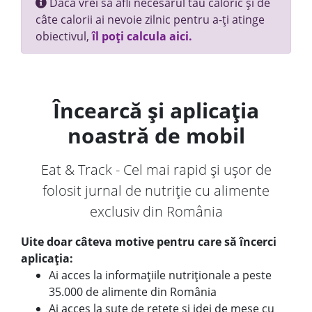
Dacă vrei să afli necesarul tău caloric și de
câte calorii ai nevoie zilnic pentru a-ți atinge
obiectivul,
îl poți calcula aici.
Încearcă și aplicația
noastră de mobil
Eat & Track - Cel mai rapid și ușor de
folosit jurnal de nutriție cu alimente
exclusiv din România
Uite doar câteva motive pentru care să încerci
aplicația:
Ai acces la informațiile nutriționale a peste
35.000 de alimente din România
Ai acces la sute de rețete și idei de mese cu