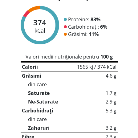
Proteine:
83%
374
Carbohidrați:
6%
kCal
Grăsimi:
11%
Valori medii nutriționale pentru
100 g
Calorii
1565 kj / 374 kCal
Grăsimi
4.6 g
din care
Saturate
1.7 g
Ne-Saturate
2.9 g
Carbohidrați
5.3 g
din care
Zaharuri
3.2 g
Fibre
2.3 g