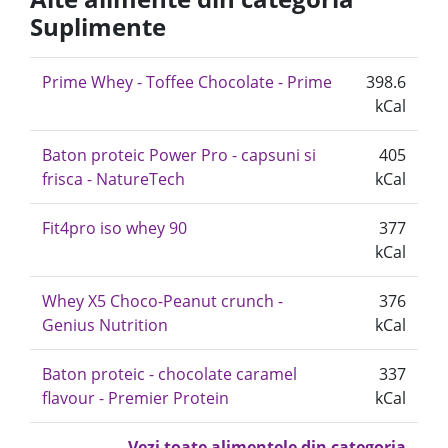
Suplimente
Prime Whey - Toffee Chocolate - Prime
398.6
kCal
Baton proteic Power Pro - capsuni si
405
frisca - NatureTech
kCal
Fit4pro iso whey 90
377
kCal
Whey X5 Choco-Peanut crunch -
376
Genius Nutrition
kCal
Baton proteic - chocolate caramel
337
flavour - Premier Protein
kCal
Vezi toate alimentele din categoria