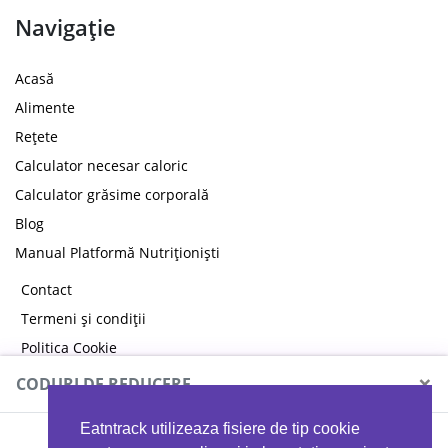
Navigație
Acasă
Alimente
Rețete
Calculator necesar caloric
Calculator grăsime corporală
Blog
Manual Platformă Nutriționiști
Contact
Termeni și condiții
Politica Cookie
Politica de confidențialitate
×
CODURI DE REDUCERE
Eatntrack utilizeaza fisiere de tip cookie