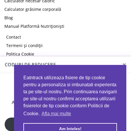
Calculator necesar caloric
Calculator grăsime corporală
Blog
Manual Platformă Nutriționiști
Contact
Termeni și condiții
Politica Cookie
Politica de confidențialitate
×
CODURI DE REDUCERE
Eatntrack utilizeaza fisiere de tip cookie
MYPROTEIN
pentru a personaliza si imbunatati experienta
ta pe site-ul nostru. Prin continuarea navigarii
pe site-ul nostru confirmi acceptarea utilizarii
Ai
40%
reducere la orice comandă folosind codul
fisierelor de tip cookie conform Politicii de
EATTRACK
Cookie.
Afla mai multe
Profită acum
Am Inteles!