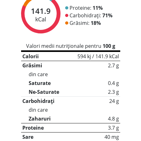
Proteine:
11%
141.9
Carbohidrați:
71%
kCal
Grăsimi:
18%
Valori medii nutriționale pentru
100 g
Calorii
594 kj / 141.9 kCal
Grăsimi
2.7 g
din care
Saturate
0.4 g
Ne-Saturate
2.3 g
Carbohidrați
24 g
din care
Zaharuri
4.8 g
Proteine
3.7 g
Sare
40 mg