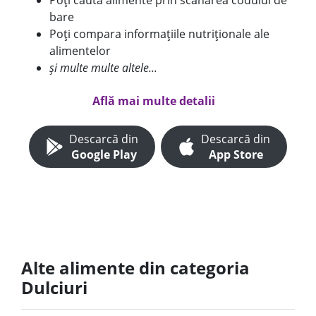
Poți căuta alimente prin scanarea codului de
bare
Poți compara informațiile nutriționale ale
alimentelor
și multe multe altele...
Află mai multe detalii
Descarcă din
Descarcă din
Google Play
App Store
Alte alimente din categoria
Dulciuri