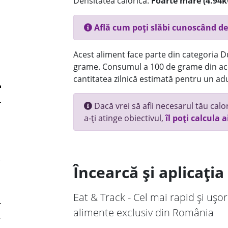
Densitatea calorică:
Foarte mare (4.94k
Află cum poți slăbi cunoscând de
Acest aliment face parte din categoria Dul
grame. Consumul a 100 de grame din ace
cantitatea zilnică estimată pentru un adu
Dacă vrei să afli necesarul tău calori
a-ți atinge obiectivul,
îl poți calcula a
Încearcă și aplicați
Eat & Track - Cel mai rapid și ușor
alimente exclusiv din România