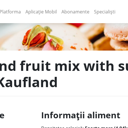
(current)
(current)
Platforma
Aplicație Mobil
Abonamente
Specialiști
and fruit mix with 
 Kaufland
le
Informații aliment