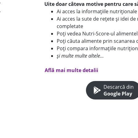
Uite doar câteva motive pentru care să
Ai acces la informațiile nutriționa
Ai acces la sute de rețete și idei d
completate
Poți vedea Nutri-Score-ul alimente
Poți căuta alimente prin scanarea 
Poți compara informațiile nutrițion
și multe multe altele...
Află mai multe detalii
Descarcă din
Google Play