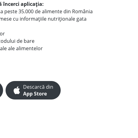
 încerci aplicația:
le a peste 35.000 de alimente din România
e mese cu informațiile nutriționale gata
lor
codului de bare
ale ale alimentelor
Descarcă din
App Store