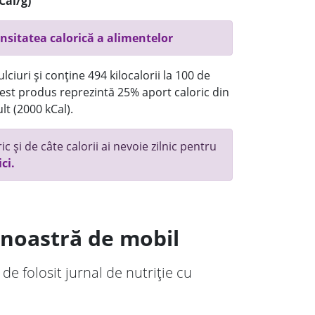
Cal/g)
nsitatea calorică a alimentelor
ciuri și conține 494 kilocalorii la 100 de
st produs reprezintă 25% aport caloric din
lt (2000 kCal).
c și de câte calorii ai nevoie zilnic pentru
ici.
a noastră de mobil
 de folosit jurnal de nutriție cu