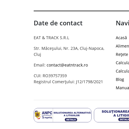
Date de contact
Navi
EAT & TRACK S.R.L
Acasă
Alimen
Str. Măceșului, Nr. 23A, Cluj-Napoca,
Cluj
Rețete
Calcul
Email:
contact@eatntrack.ro
Calcul
CUI: RO39757359
Blog
Registrul Comerțului: J12/1798/2021
Manual