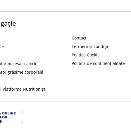
gație
Contact
Termeni și condiții
te
Politica Cookie
Politica de confidențialitate
ator necesar caloric
PROT
ator grăsime corporală
Ai
10%
reducere la
folosind codul
 Platformă Nutriționiști
Profită 