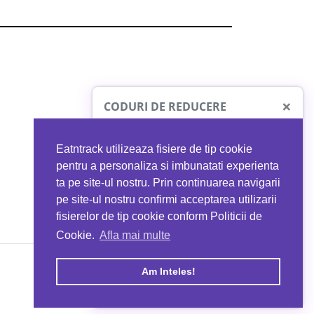
×
CODURI DE REDUCERE
Eatntrack utilizeaza fisiere de tip cookie
O41
MYPROTEIN
pentru a personaliza si imbunatati experienta
ta pe site-ul nostru. Prin continuarea navigarii
 orice comandă
Ai
40%
reducere la orice comandă
pe site-ul nostru confirmi acceptarea utilizarii
EATNTRACK
folosind codul
EATTRACK
fisierelor de tip cookie conform Politicii de
Cookie.
Afla mai multe
acum
Profită acum
Am Inteles!
Copyright © 2026 EAT & TRACK S.R.L