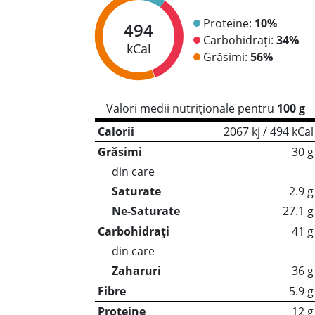
Proteine:
10%
494
Carbohidrați:
34%
kCal
Grăsimi:
56%
Valori medii nutriționale pentru
100 g
Calorii
2067 kj / 494 kCal
Grăsimi
30 g
din care
Saturate
2.9 g
Ne-Saturate
27.1 g
Carbohidrați
41 g
din care
Zaharuri
36 g
Fibre
5.9 g
Proteine
12 g