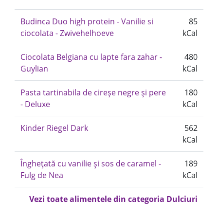
Budinca Duo high protein - Vanilie si
85
ciocolata - Zwivehelhoeve
kCal
Ciocolata Belgiana cu lapte fara zahar -
480
Guylian
kCal
Pasta tartinabila de cireșe negre și pere
180
- Deluxe
kCal
Kinder Riegel Dark
562
kCal
Înghețată cu vanilie și sos de caramel -
189
Fulg de Nea
kCal
Vezi toate alimentele din categoria Dulciuri