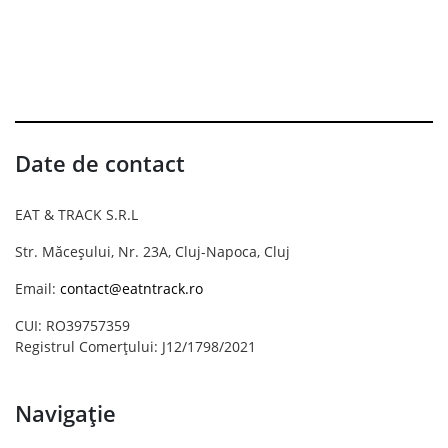
Date de contact
EAT & TRACK S.R.L
Str. Măceșului, Nr. 23A, Cluj-Napoca, Cluj
Email:
contact@eatntrack.ro
CUI: RO39757359
Registrul Comerțului: J12/1798/2021
Navigație