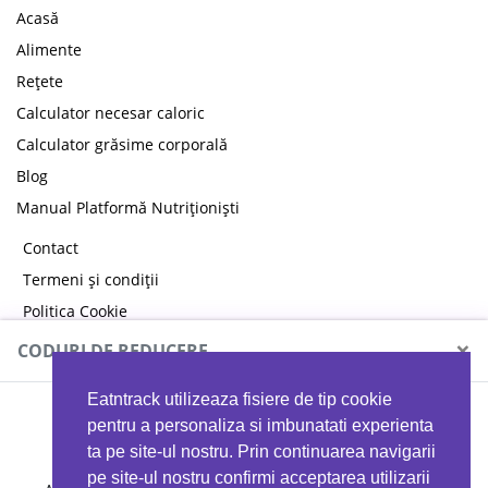
Acasă
Alimente
Rețete
Calculator necesar caloric
Calculator grăsime corporală
Blog
Manual Platformă Nutriționiști
Contact
Termeni și condiții
Politica Cookie
Politica de confidențialitate
×
CODURI DE REDUCERE
Eatntrack utilizeaza fisiere de tip cookie
MYPROTEIN
pentru a personaliza si imbunatati experienta
ta pe site-ul nostru. Prin continuarea navigarii
pe site-ul nostru confirmi acceptarea utilizarii