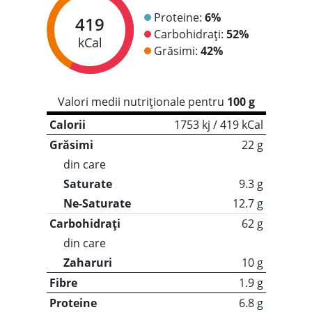
Proteine:
6%
419
Carbohidrați:
52%
kCal
Grăsimi:
42%
Valori medii nutriționale pentru
100 g
Calorii
1753 kj / 419 kCal
Grăsimi
22 g
din care
Saturate
9.3 g
Ne-Saturate
12.7 g
Carbohidrați
62 g
din care
Zaharuri
10 g
Fibre
1.9 g
Proteine
6.8 g