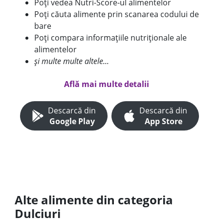
Poți vedea Nutri-Score-ul alimentelor
Poți căuta alimente prin scanarea codului de
bare
Poți compara informațiile nutriționale ale
alimentelor
și multe multe altele...
Află mai multe detalii
Descarcă din
Descarcă din
Google Play
App Store
Alte alimente din categoria
Dulciuri