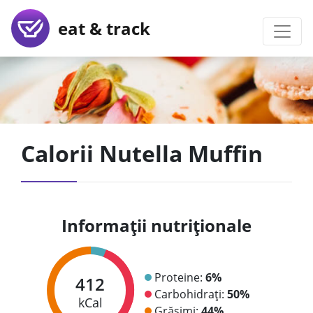
eat & track
Calorii Nutella Muffin
Informații nutriționale
Proteine:
6%
412
Carbohidrați:
50%
kCal
Grăsimi:
44%