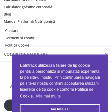
Calculator grăsime corporală
Blog
Manual Platformă Nutriționiști
Contact
Termeni și condiții
Politica Cookie
Politica de confidențialitate
×
CODURI DE REDUCERE
Eatntrack utilizeaza fisiere de tip cookie
MYPROTEIN
pentru a personaliza si imbunatati experienta
ta pe site-ul nostru. Prin continuarea navigarii
pe site-ul nostru confirmi acceptarea utilizarii
Ai
40%
reducere la orice comandă folosind codul
fisierelor de tip cookie conform Politicii de
EATTRACK
Cookie.
Afla mai multe
Profită acum
Am Inteles!