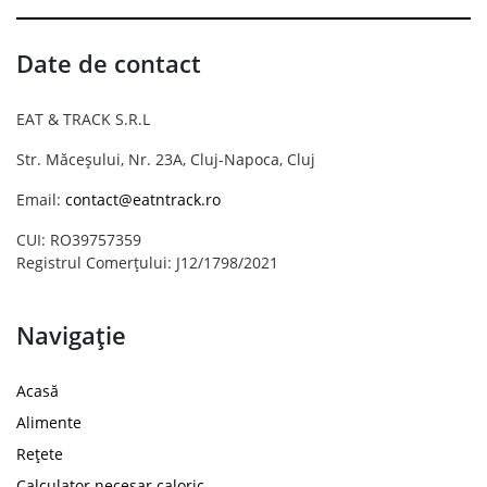
Date de contact
EAT & TRACK S.R.L
Str. Măceșului, Nr. 23A, Cluj-Napoca, Cluj
Email:
contact@eatntrack.ro
CUI: RO39757359
Registrul Comerțului: J12/1798/2021
Navigație
Acasă
Alimente
Rețete
Calculator necesar caloric