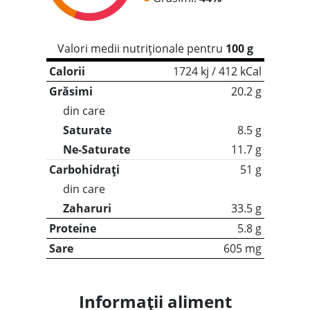
Valori medii nutriționale pentru
100 g
Calorii
1724 kj / 412 kCal
Grăsimi
20.2 g
din care
Saturate
8.5 g
Ne-Saturate
11.7 g
Carbohidrați
51 g
din care
Zaharuri
33.5 g
Proteine
5.8 g
Sare
605 mg
Informații aliment