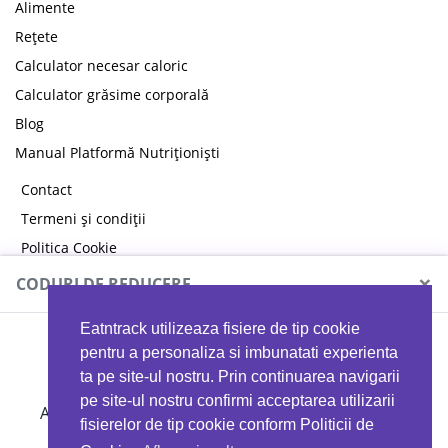
Alimente
Rețete
Calculator necesar caloric
Calculator grăsime corporală
Blog
Manual Platformă Nutriționiști
Contact
Termeni și condiții
Politica Cookie
Politica de confidențialitate
×
CODURI DE REDUCERE
Eatntrack utilizeaza fisiere de tip cookie
MYPROTEIN
pentru a personaliza si imbunatati experienta
ta pe site-ul nostru. Prin continuarea navigarii
pe site-ul nostru confirmi acceptarea utilizarii
Ai
40%
reducere la orice comandă folosind codul
fisierelor de tip cookie conform Politicii de
EATTRACK