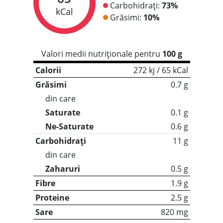
Carbohidrați:
73%
kCal
Grăsimi:
10%
Valori medii nutriționale pentru
100 g
Calorii
272 kj / 65 kCal
Grăsimi
0.7 g
din care
Saturate
0.1 g
Ne-Saturate
0.6 g
Carbohidrați
11 g
din care
Zaharuri
0.5 g
Fibre
1.9 g
Proteine
2.5 g
Sare
820 mg