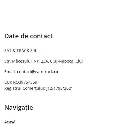
Date de contact
EAT & TRACK S.R.L
Str. Măceșului, Nr. 23A, Cluj-Napoca, Cluj
Email:
contact@eatntrack.ro
CUI: RO39757359
Registrul Comerțului: J12/1798/2021
Navigație
Acasă