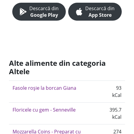
Descarcă din
Descarcă din
Google Play
App Store
Alte alimente din categoria
Altele
Fasole roșie la borcan Giana
93
kCal
Floricele cu gem - Senneville
395.7
kCal
Mozzarella Coins - Preparat cu
274