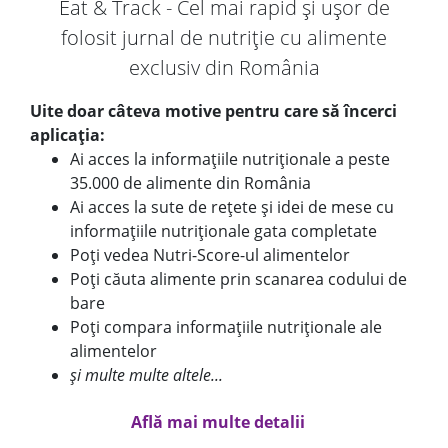
Eat & Track - Cel mai rapid și ușor de
folosit jurnal de nutriție cu alimente
exclusiv din România
Uite doar câteva motive pentru care să încerci
aplicația:
Ai acces la informațiile nutriționale a peste
35.000 de alimente din România
Ai acces la sute de rețete și idei de mese cu
informațiile nutriționale gata completate
Poți vedea Nutri-Score-ul alimentelor
Poți căuta alimente prin scanarea codului de
bare
Poți compara informațiile nutriționale ale
alimentelor
și multe multe altele...
Află mai multe detalii