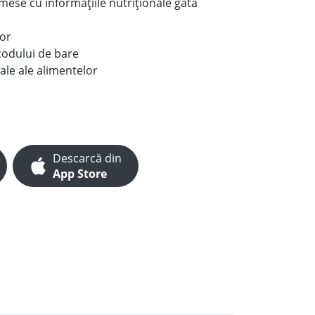
e mese cu informațiile nutriționale gata
lor
codului de bare
ale ale alimentelor
Descarcă din
App Store