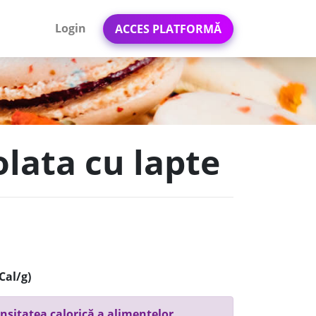
Login
ACCES PLATFORMĂ
olata cu lapte
Cal/g)
nsitatea calorică a alimentelor