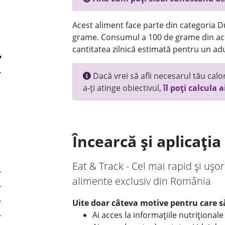
Acest aliment face parte din categoria Dul
grame. Consumul a 100 de grame din ace
cantitatea zilnică estimată pentru un adu
Dacă vrei să afli necesarul tău calori
a-ți atinge obiectivul,
îl poți calcula a
Încearcă și aplicați
Eat & Track - Cel mai rapid și ușor
alimente exclusiv din România
Uite doar câteva motive pentru care să
Ai acces la informațiile nutriționa