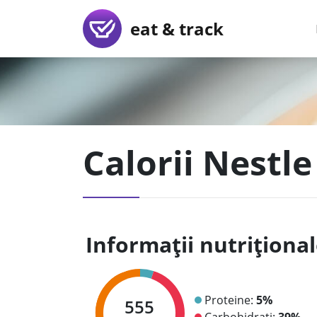
eat & track
Calorii Nestle
Informații nutriționa
Proteine:
5%
555
Carbohidrați:
39%