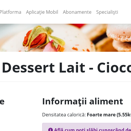
(current)
(current)
Platforma
Aplicație Mobil
Abonamente
Specialiști
 Dessert Lait - Cioc
le
Informații aliment
Densitatea calorică:
Foarte mare (5.55k
Află cum poți slăbi cunoscând de