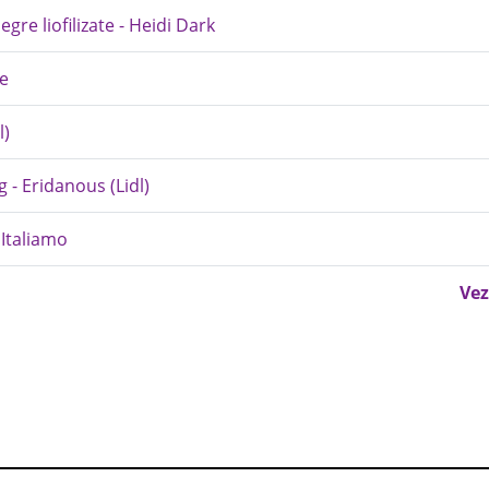
re liofilizate - Heidi Dark
xe
l)
g - Eridanous (Lidl)
 Italiamo
Vez