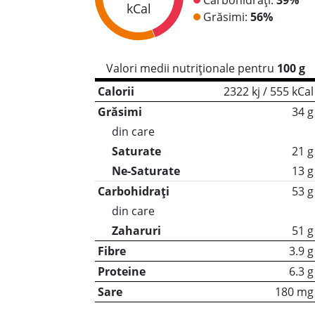
kCal
Grăsimi:
56%
Valori medii nutriționale pentru
100 g
Calorii
2322 kj / 555 kCal
Grăsimi
34 g
din care
Saturate
21 g
Ne-Saturate
13 g
Carbohidrați
53 g
din care
Zaharuri
51 g
Fibre
3.9 g
Proteine
6.3 g
Sare
180 mg