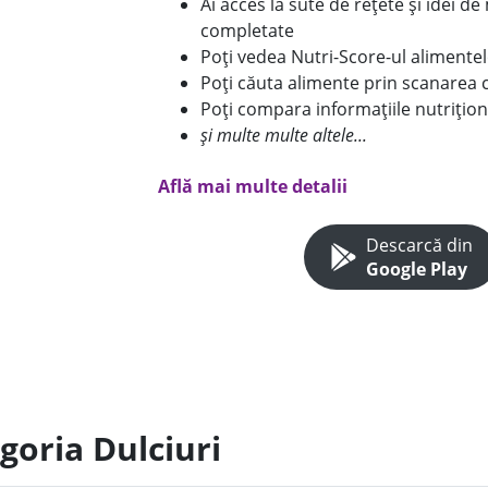
Ai acces la sute de rețete și idei d
completate
Poți vedea Nutri-Score-ul alimente
Poți căuta alimente prin scanarea 
Poți compara informațiile nutrițion
și multe multe altele...
Află mai multe detalii
Descarcă din
Google Play
goria Dulciuri