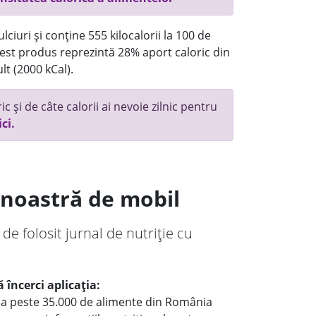
ciuri și conține 555 kilocalorii la 100 de
st produs reprezintă 28% aport caloric din
lt (2000 kCal).
c și de câte calorii ai nevoie zilnic pentru
ici.
a noastră de mobil
 de folosit jurnal de nutriție cu
 încerci aplicația:
le a peste 35.000 de alimente din România