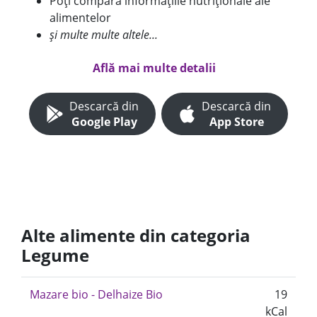
Poți compara informațiile nutriționale ale
alimentelor
și multe multe altele...
Află mai multe detalii
Descarcă din
Descarcă din
Google Play
App Store
Alte alimente din categoria
Legume
Mazare bio - Delhaize Bio
19
kCal