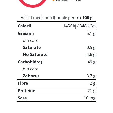
Valori medii nutriționale pentru
100 g
Calorii
1456 kj / 348 kCal
Grăsimi
5.1 g
din care
Saturate
0.5 g
Ne-Saturate
4.6 g
Carbohidrați
49 g
din care
Zaharuri
3.7 g
Fibre
12 g
Proteine
21 g
Sare
10 mg