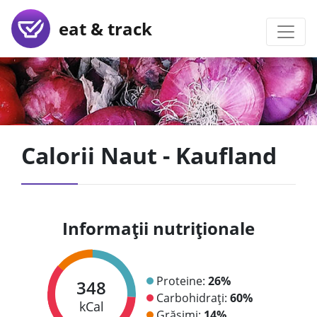
eat & track
Calorii Naut - Kaufland
Informații nutriționale
Proteine:
26%
348
Carbohidrați:
60%
kCal
Grăsimi:
14%