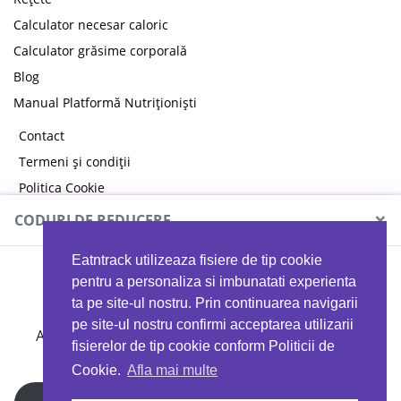
Calculator necesar caloric
Calculator grăsime corporală
Blog
Manual Platformă Nutriționiști
Contact
Termeni și condiții
Politica Cookie
Politica de confidențialitate
×
CODURI DE REDUCERE
Eatntrack utilizeaza fisiere de tip cookie
MYPROTEIN
pentru a personaliza si imbunatati experienta
ta pe site-ul nostru. Prin continuarea navigarii
pe site-ul nostru confirmi acceptarea utilizarii
Ai
40%
reducere la orice comandă folosind codul
fisierelor de tip cookie conform Politicii de
EATTRACK
Cookie.
Afla mai multe