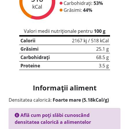
Carbohidrați:
53%
kCal
Grăsimi:
44%
Valori medii nutriționale pentru
100 g
Calorii
2167 kj / 518 kCal
Grăsimi
25.1 g
Carbohidrați
68.5 g
Proteine
3.5 g
Informații aliment
Densitatea calorică:
Foarte mare (5.18kCal/g)
Află cum poți slăbi cunoscând
densitatea calorică a alimentelor