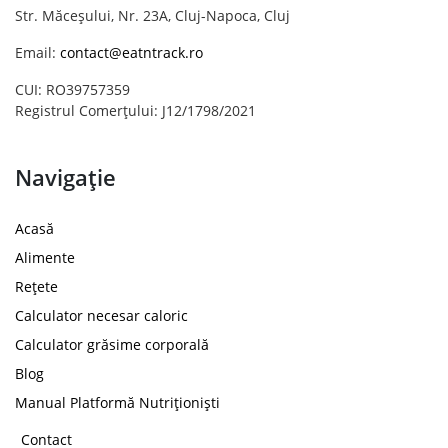
Str. Măceșului, Nr. 23A, Cluj-Napoca, Cluj
Email:
contact@eatntrack.ro
CUI: RO39757359
Registrul Comerțului: J12/1798/2021
Navigație
Acasă
Alimente
Rețete
Calculator necesar caloric
Calculator grăsime corporală
Blog
Manual Platformă Nutriționiști
Contact