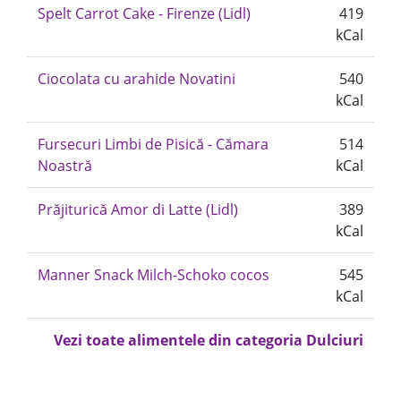
Spelt Carrot Cake - Firenze (Lidl)
419
kCal
Ciocolata cu arahide Novatini
540
kCal
Fursecuri Limbi de Pisică - Cămara
514
Noastră
kCal
Prăjiturică Amor di Latte (Lidl)
389
kCal
Manner Snack Milch-Schoko cocos
545
kCal
Vezi toate alimentele din categoria Dulciuri