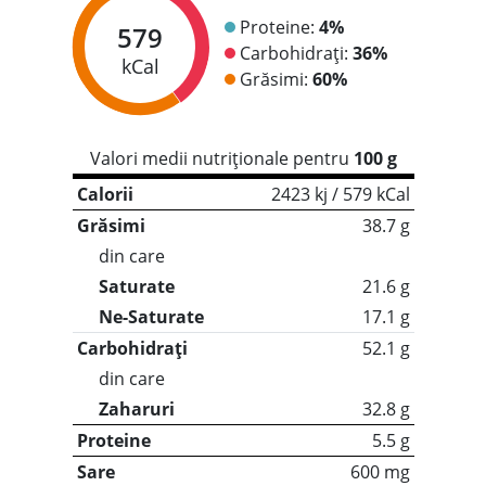
Proteine:
4%
579
Carbohidrați:
36%
kCal
Grăsimi:
60%
Valori medii nutriționale pentru
100 g
Calorii
2423 kj / 579 kCal
Grăsimi
38.7 g
din care
Saturate
21.6 g
Ne-Saturate
17.1 g
Carbohidrați
52.1 g
din care
Zaharuri
32.8 g
Proteine
5.5 g
Sare
600 mg