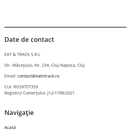
Date de contact
EAT & TRACK S.R.L
Str. Măceșului, Nr. 23A, Cluj-Napoca, Cluj
Email:
contact@eatntrack.ro
CUI: RO39757359
Registrul Comerțului: J12/1798/2021
Navigație
Acasă