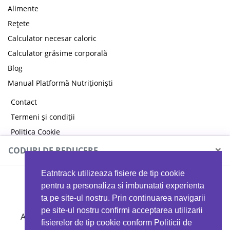
Alimente
Rețete
Calculator necesar caloric
Calculator grăsime corporală
Blog
Manual Platformă Nutriționiști
Contact
Termeni și condiții
Politica Cookie
Politica de confidențialitate
×
CODURI DE REDUCERE
Eatntrack utilizeaza fisiere de tip cookie
MYPROTEIN
pentru a personaliza si imbunatati experienta
ta pe site-ul nostru. Prin continuarea navigarii
pe site-ul nostru confirmi acceptarea utilizarii
Ai
40%
reducere la orice comandă folosind codul
fisierelor de tip cookie conform Politicii de
EATTRACK