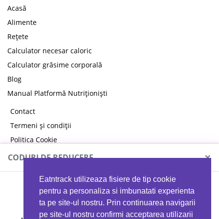
Acasă
Alimente
Rețete
Calculator necesar caloric
Calculator grăsime corporală
Blog
Manual Platformă Nutriționiști
Contact
Termeni și condiții
Politica Cookie
Politica de confidențialitate
×
CODURI DE REDUCERE
Eatntrack utilizeaza fisiere de tip cookie
MYPROTEIN
pentru a personaliza si imbunatati experienta
ta pe site-ul nostru. Prin continuarea navigarii
pe site-ul nostru confirmi acceptarea utilizarii