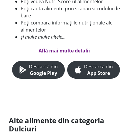
Poți vedea Nutri-Score-ul alimentelor
Poți căuta alimente prin scanarea codului de
bare
Poți compara informațiile nutriționale ale
alimentelor
și multe multe altele...
Află mai multe detalii
Descarcă din
Descarcă din
Google Play
App Store
Alte alimente din categoria
Dulciuri