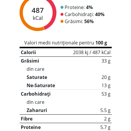
Proteine:
4%
487
Carbohidrați:
40%
kCal
Grăsimi:
56%
Valori medii nutriționale pentru
100 g
Calorii
2038 kj / 487 kCal
Grăsimi
33 g
din care
Saturate
20 g
Ne-Saturate
13 g
Carbohidrați
53 g
din care
Zaharuri
5.5 g
Fibre
2 g
Proteine
5.7 g