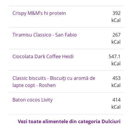
Crispy M&M’s hi protein
392
kCal
Tiramisu Classico - San Fabio
267
kCal
Ciocolata Dark Coffee Heidi
547.1
kCal
Classic biscuits - Biscuiți cu aromă de
453
lapte copt - Roshen
kCal
Baton cocos Livity
414
kCal
Vezi toate alimentele din categoria Dulciuri