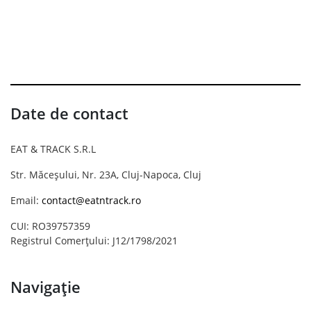
Date de contact
EAT & TRACK S.R.L
Str. Măceșului, Nr. 23A, Cluj-Napoca, Cluj
Email:
contact@eatntrack.ro
CUI: RO39757359
Registrul Comerțului: J12/1798/2021
Navigație