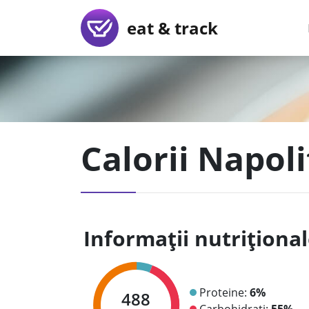
eat & track
Calorii Napol
Informații nutriționa
Proteine:
6%
488
Carbohidrați:
55%