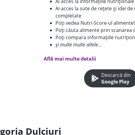
Ai acces la informațiile nutriționa
Ai acces la sute de rețete și idei d
completate
Poți vedea Nutri-Score-ul alimente
Poți căuta alimente prin scanarea 
Poți compara informațiile nutrițion
și multe multe altele...
Află mai multe detalii
Descarcă din
Google Play
goria Dulciuri