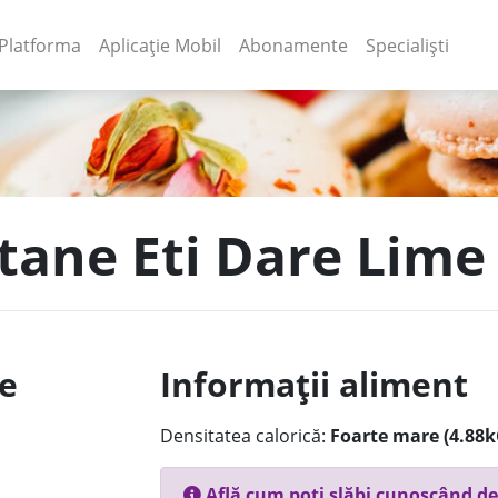
(current)
(current)
Platforma
Aplicație Mobil
Abonamente
Specialiști
itane Eti Dare Lime
le
Informații aliment
Densitatea calorică:
Foarte mare (4.88k
Află cum poți slăbi cunoscând de