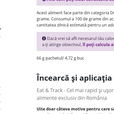
Acest aliment face parte din categoria Dul
grame. Consumul a 100 de grame din ace
cantitatea zilnică estimată pentru un adu
Dacă vrei să afli necesarul tău calori
a-ți atinge obiectivul,
îl poți calcula a
66 g pachetul/ 4,72 g buc
Încearcă și aplicați
Eat & Track - Cel mai rapid și ușor
alimente exclusiv din România
Uite doar câteva motive pentru care să