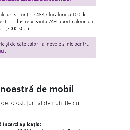
ciuri și conține 488 kilocalorii la 100 de
st produs reprezintă 24% aport caloric din
lt (2000 kCal).
c și de câte calorii ai nevoie zilnic pentru
ici.
a noastră de mobil
 de folosit jurnal de nutriție cu
 încerci aplicația: