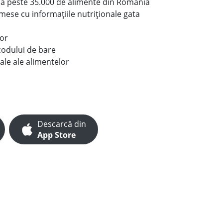
le a peste 35.000 de alimente din România
e mese cu informațiile nutriționale gata
lor
codului de bare
ale ale alimentelor
Descarcă din
App Store