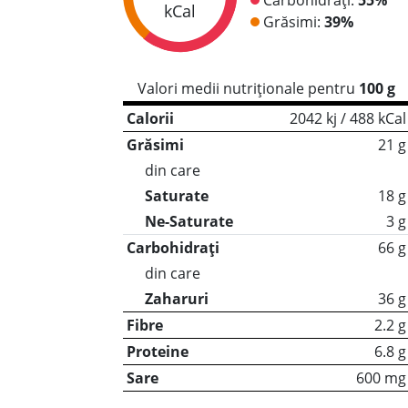
kCal
Grăsimi:
39%
Valori medii nutriționale pentru
100 g
Calorii
2042 kj / 488 kCal
Grăsimi
21 g
din care
Saturate
18 g
Ne-Saturate
3 g
Carbohidrați
66 g
din care
Zaharuri
36 g
Fibre
2.2 g
Proteine
6.8 g
Sare
600 mg