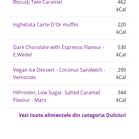
Biscuiți Twix Caramel
462
kCal
Inghetata Carte D'Or muffin
220
kCal
Dark Chocolate with Espresso Flavour -
530
E.Wedel
kCal
Vegan Ice Dessert - Coconut Sandwich -
290
Vemondo
kCal
HiProtein, Low Sugar, Salted Caramel
344
Flavour - Mars
kCal
Vezi toate alimentele din categoria Dulciuri