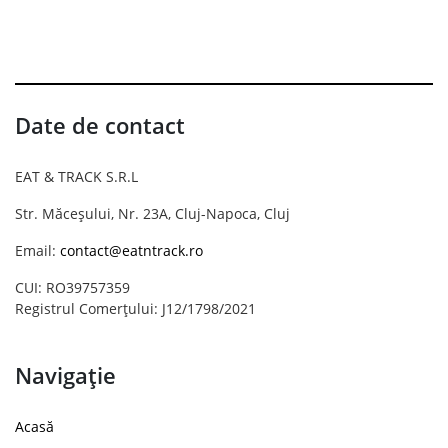
Date de contact
EAT & TRACK S.R.L
Str. Măceșului, Nr. 23A, Cluj-Napoca, Cluj
Email:
contact@eatntrack.ro
CUI: RO39757359
Registrul Comerțului: J12/1798/2021
Navigație
Acasă