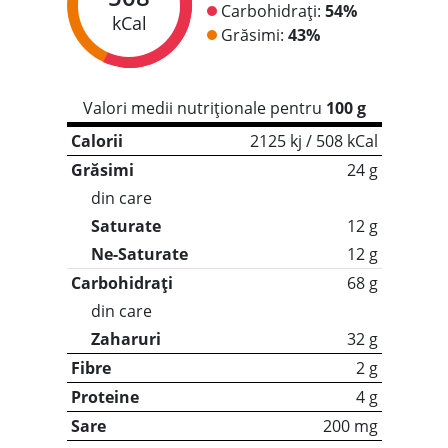
Carbohidrați:
54%
kCal
Grăsimi:
43%
Valori medii nutriționale pentru
100 g
Calorii
2125 kj / 508 kCal
Grăsimi
24 g
din care
Saturate
12 g
Ne-Saturate
12 g
Carbohidrați
68 g
din care
Zaharuri
32 g
Fibre
2 g
Proteine
4 g
Sare
200 mg