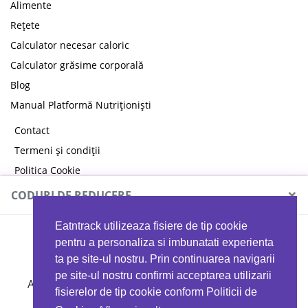
Alimente
Rețete
Calculator necesar caloric
Calculator grăsime corporală
Blog
Manual Platformă Nutriționiști
Contact
Termeni și condiții
Politica Cookie
Politica de confidențialitate
×
CODURI DE REDUCERE
Eatntrack utilizeaza fisiere de tip cookie
MYPROTEIN
pentru a personaliza si imbunatati experienta
ta pe site-ul nostru. Prin continuarea navigarii
pe site-ul nostru confirmi acceptarea utilizarii
Ai
40%
reducere la orice comandă folosind codul
fisierelor de tip cookie conform Politicii de
EATTRACK