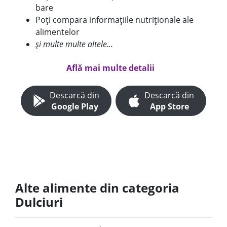
bare
Poți compara informațiile nutriționale ale
alimentelor
și multe multe altele...
Află mai multe detalii
Descarcă din
Descarcă din
Google Play
App Store
Alte alimente din categoria
Dulciuri