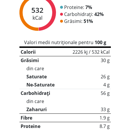
Proteine:
7%
532
Carbohidrați:
42%
kCal
Grăsimi:
51%
Valori medii nutriționale pentru
100 g
Calorii
2226 kj / 532 kCal
Grăsimi
30 g
din care
Saturate
26 g
Ne-Saturate
4 g
Carbohidrați
56 g
din care
Zaharuri
33 g
Fibre
1.9 g
Proteine
8.7 g