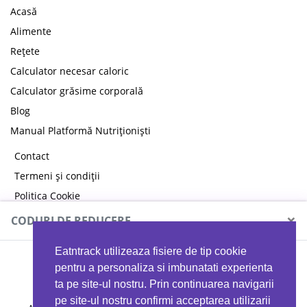
Acasă
Alimente
Rețete
Calculator necesar caloric
Calculator grăsime corporală
Blog
Manual Platformă Nutriționiști
Contact
Termeni și condiții
Politica Cookie
Politica de confidențialitate
×
CODURI DE REDUCERE
Eatntrack utilizeaza fisiere de tip cookie
MYPROTEIN
pentru a personaliza si imbunatati experienta
ta pe site-ul nostru. Prin continuarea navigarii
pe site-ul nostru confirmi acceptarea utilizarii