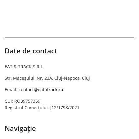
Date de contact
EAT & TRACK S.R.L
Str. Măceșului, Nr. 23A, Cluj-Napoca, Cluj
Email:
contact@eatntrack.ro
CUI: RO39757359
Registrul Comerțului: J12/1798/2021
Navigație