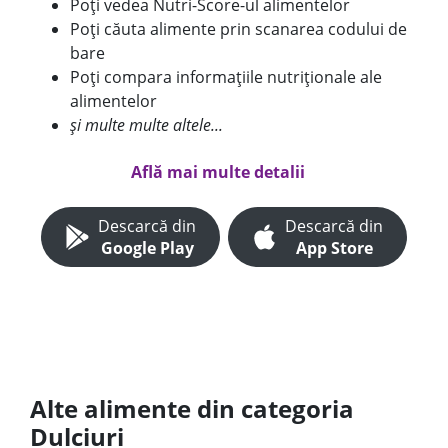
Poți vedea Nutri-Score-ul alimentelor
Poți căuta alimente prin scanarea codului de
bare
Poți compara informațiile nutriționale ale
alimentelor
și multe multe altele...
Află mai multe detalii
Descarcă din
Descarcă din
Google Play
App Store
Alte alimente din categoria
Dulciuri