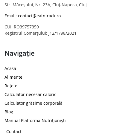
Str. Măceșului, Nr. 23A, Cluj-Napoca, Cluj
Email:
contact@eatntrack.ro
CUI: RO39757359
Registrul Comerțului: J12/1798/2021
Navigație
Acasă
Alimente
Rețete
Calculator necesar caloric
Calculator grăsime corporală
Blog
Manual Platformă Nutriționiști
Contact