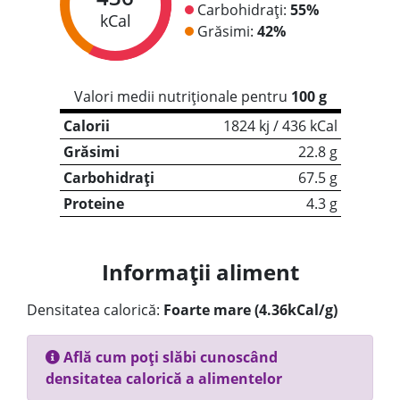
Carbohidrați:
55%
kCal
Grăsimi:
42%
Valori medii nutriționale pentru
100 g
Calorii
1824 kj / 436 kCal
Grăsimi
22.8 g
Carbohidrați
67.5 g
Proteine
4.3 g
Informații aliment
Densitatea calorică:
Foarte mare (4.36kCal/g)
Află cum poți slăbi cunoscând
densitatea calorică a alimentelor