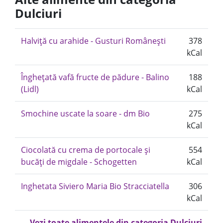
Dulciuri
Halviță cu arahide - Gusturi Românești
378
kCal
Înghețată vafă fructe de pădure - Balino
188
(Lidl)
kCal
Smochine uscate la soare - dm Bio
275
kCal
Ciocolată cu crema de portocale și
554
bucăți de migdale - Schogetten
kCal
Inghetata Siviero Maria Bio Stracciatella
306
kCal
Vezi toate alimentele din categoria Dulciuri