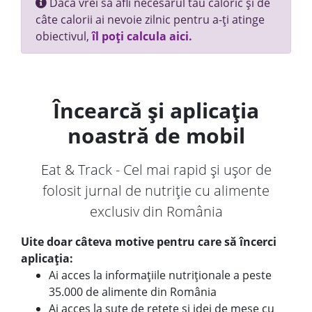
Dacă vrei să afli necesarul tău caloric și de
câte calorii ai nevoie zilnic pentru a-ți atinge
obiectivul,
îl poți calcula aici.
Încearcă și aplicația
noastră de mobil
Eat & Track - Cel mai rapid și ușor de
folosit jurnal de nutriție cu alimente
exclusiv din România
Uite doar câteva motive pentru care să încerci
aplicația:
Ai acces la informațiile nutriționale a peste
35.000 de alimente din România
Ai acces la sute de rețete și idei de mese cu