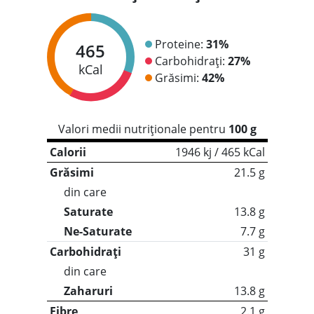
Proteine:
31%
465
Carbohidrați:
27%
kCal
Grăsimi:
42%
Valori medii nutriționale pentru
100 g
Calorii
1946 kj / 465 kCal
Grăsimi
21.5 g
din care
Saturate
13.8 g
Ne-Saturate
7.7 g
Carbohidrați
31 g
din care
Zaharuri
13.8 g
Fibre
2.1 g