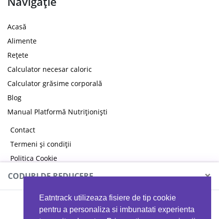
Navigație
Acasă
Alimente
Rețete
Calculator necesar caloric
Calculator grăsime corporală
Blog
Manual Platformă Nutriționiști
Contact
Termeni și condiții
Politica Cookie
Politica de confidențialitate
×
CODURI DE REDUCERE
Eatntrack utilizeaza fisiere de tip cookie
MYPROTEIN
pentru a personaliza si imbunatati experienta