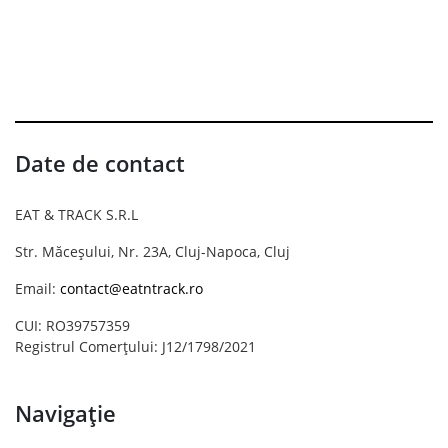
Date de contact
EAT & TRACK S.R.L
Str. Măceșului, Nr. 23A, Cluj-Napoca, Cluj
Email:
contact@eatntrack.ro
CUI: RO39757359
Registrul Comerțului: J12/1798/2021
Navigație