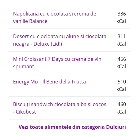
Napolitana cu ciocolata si crema de
336
vanilie Balance
kCal
Desert cu ciocloata cu alune si ciocolata
311
neagra - Deluxe (Lidl)
kCal
Mini Croissant 7 Days cu crema de vin
456
spumant
kCal
Energy Mix - Il Bene della Frutta
510
kCal
Biscuiți sandwich ciocolata alba și cocos
460
- Cikobest
kCal
Vezi toate alimentele din categoria Dulciuri