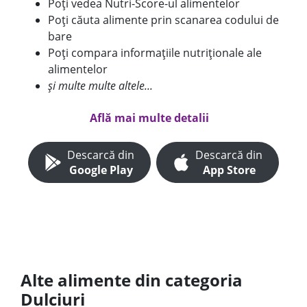
Poți vedea Nutri-Score-ul alimentelor
Poți căuta alimente prin scanarea codului de
bare
Poți compara informațiile nutriționale ale
alimentelor
și multe multe altele...
Află mai multe detalii
Descarcă din
Descarcă din
Google Play
App Store
Alte alimente din categoria
Dulciuri