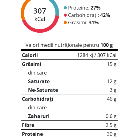
Proteine:
27%
307
Carbohidrați:
42%
kCal
Grăsimi:
31%
Valori medii nutriționale pentru
100 g
Calorii
1284 kj / 307 kCal
Grăsimi
15 g
din care
Saturate
12 g
Ne-Saturate
3 g
Carbohidrați
46 g
din care
Zaharuri
0.6 g
Fibre
2.5 g
Proteine
30 g