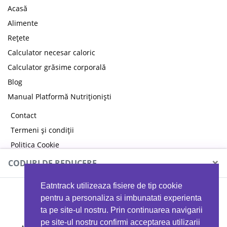
Acasă
Alimente
Rețete
Calculator necesar caloric
Calculator grăsime corporală
Blog
Manual Platformă Nutriționiști
Contact
Termeni și condiții
Politica Cookie
Politica de confidențialitate
×
CODURI DE REDUCERE
Eatntrack utilizeaza fisiere de tip cookie
MYPROTEIN
pentru a personaliza si imbunatati experienta
ta pe site-ul nostru. Prin continuarea navigarii
pe site-ul nostru confirmi acceptarea utilizarii