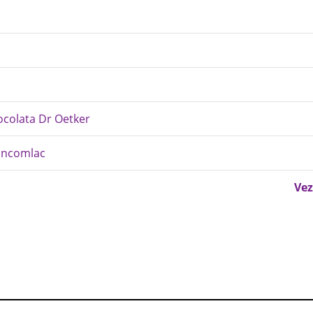
iocolata Dr Oetker
 Incomlac
Vez