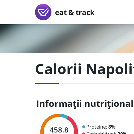
eat & track
Calorii Napol
Informații nutriționa
Proteine:
8%
458.8
Carbohidrați:
30%