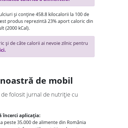
ciuri și conține 458.8 kilocalorii la 100 de
st produs reprezintă 23% aport caloric din
lt (2000 kCal).
c și de câte calorii ai nevoie zilnic pentru
ici.
a noastră de mobil
 de folosit jurnal de nutriție cu
 încerci aplicația:
le a peste 35.000 de alimente din România