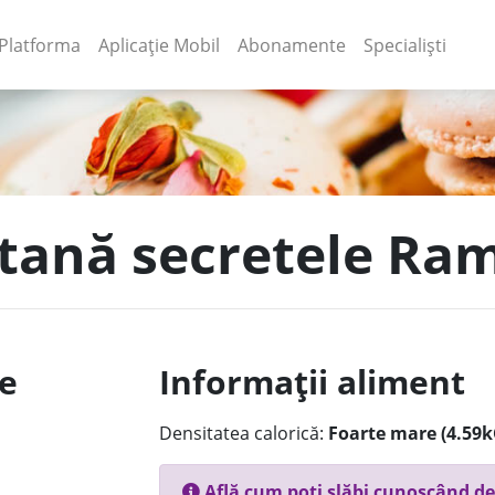
(current)
(current)
Platforma
Aplicație Mobil
Abonamente
Specialiști
itană secretele Ra
le
Informații aliment
Densitatea calorică:
Foarte mare (4.59k
Află cum poți slăbi cunoscând de