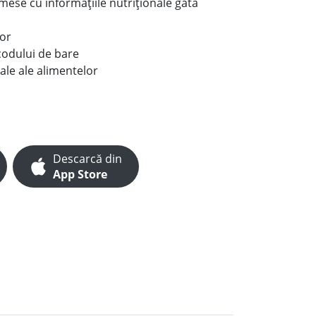
e mese cu informațiile nutriționale gata
lor
codului de bare
ale ale alimentelor
Descarcă din
App Store