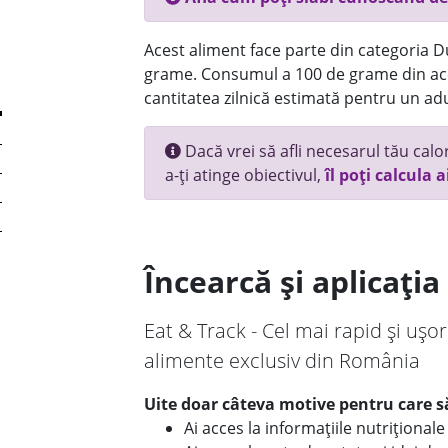
Acest aliment face parte din categoria Dul
grame. Consumul a 100 de grame din ace
cantitatea zilnică estimată pentru un adu
Dacă vrei să afli necesarul tău calori
a-ți atinge obiectivul,
îl poți calcula a
Încearcă și aplicați
Eat & Track - Cel mai rapid și ușor
alimente exclusiv din România
Uite doar câteva motive pentru care să
Ai acces la informațiile nutriționa