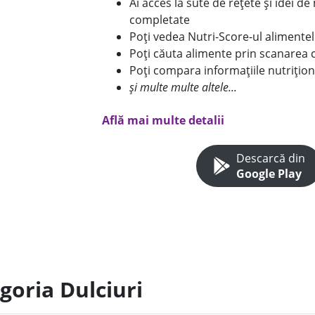
Ai acces la sute de rețete și idei d
completate
Poți vedea Nutri-Score-ul alimente
Poți căuta alimente prin scanarea 
Poți compara informațiile nutrițion
și multe multe altele...
Află mai multe detalii
Descarcă din
Google Play
goria Dulciuri