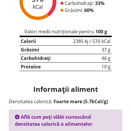
Carbohidrați:
33%
kCal
Grăsimi:
60%
Valori medii nutriționale pentru
100 g
Calorii
2385 kj / 570 kCal
Grăsimi
37 g
Carbohidrați
46 g
Proteine
10 g
Informații aliment
Densitatea calorică:
Foarte mare (5.7kCal/g)
Află cum poți slăbi cunoscând
densitatea calorică a alimentelor