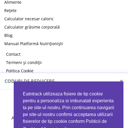
Alimente
Rețete
Calculator necesar caloric
Calculator grăsime corporală
Blog
Manual Platformă Nutriționiști
Contact
Termeni și condiții
Politica Cookie
Politica de confidențialitate
×
CODURI DE REDUCERE
Eatntrack utilizeaza fisiere de tip cookie
MYPROTEIN
pentru a personaliza si imbunatati experienta
ta pe site-ul nostru. Prin continuarea navigarii
pe site-ul nostru confirmi acceptarea utilizarii
Ai
40%
reducere la orice comandă folosind codul
fisierelor de tip cookie conform Politicii de
EATTRACK