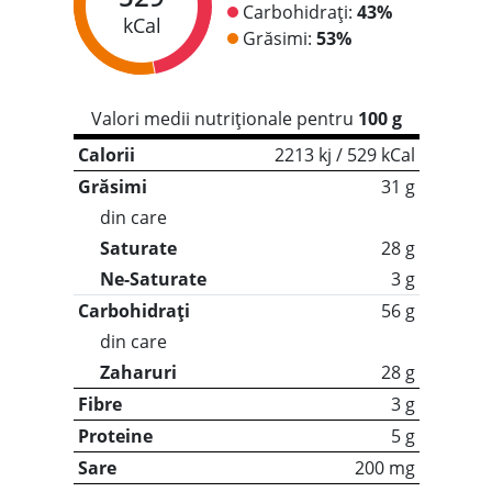
Carbohidrați:
43%
kCal
Grăsimi:
53%
Valori medii nutriționale pentru
100 g
Calorii
2213 kj / 529 kCal
Grăsimi
31 g
din care
Saturate
28 g
Ne-Saturate
3 g
Carbohidrați
56 g
din care
Zaharuri
28 g
Fibre
3 g
Proteine
5 g
Sare
200 mg