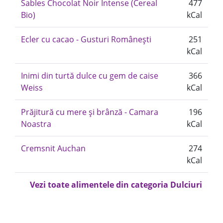
Sables Chocolat Noir Intense (Cereal
477
Bio)
kCal
Ecler cu cacao - Gusturi Românești
251
kCal
Inimi din turtă dulce cu gem de caise
366
Weiss
kCal
Prăjitură cu mere și brânză - Camara
196
Noastra
kCal
Cremsnit Auchan
274
kCal
Vezi toate alimentele din categoria Dulciuri