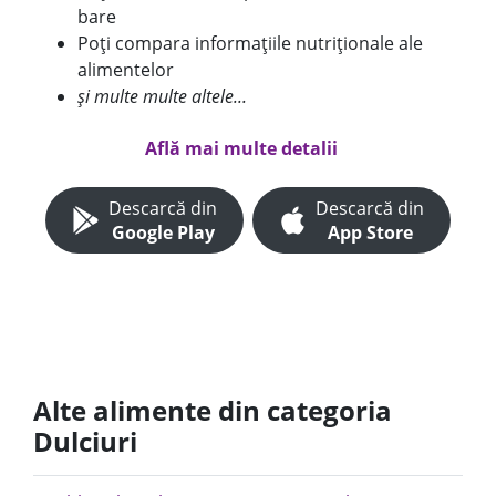
bare
Poți compara informațiile nutriționale ale
alimentelor
și multe multe altele...
Află mai multe detalii
Descarcă din
Descarcă din
Google Play
App Store
Alte alimente din categoria
Dulciuri