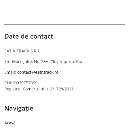
Date de contact
EAT & TRACK S.R.L
Str. Măceșului, Nr. 23A, Cluj-Napoca, Cluj
Email:
contact@eatntrack.ro
CUI: RO39757359
Registrul Comerțului: J12/1798/2021
Navigație
Acasă