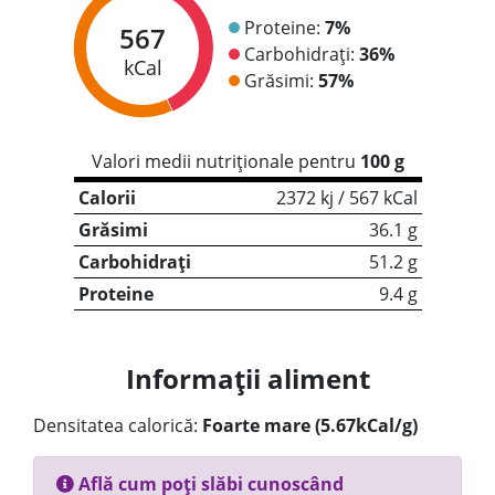
Proteine:
7%
567
Carbohidrați:
36%
kCal
Grăsimi:
57%
Valori medii nutriționale pentru
100 g
Calorii
2372 kj / 567 kCal
Grăsimi
36.1 g
Carbohidrați
51.2 g
Proteine
9.4 g
Informații aliment
Densitatea calorică:
Foarte mare (5.67kCal/g)
Află cum poți slăbi cunoscând