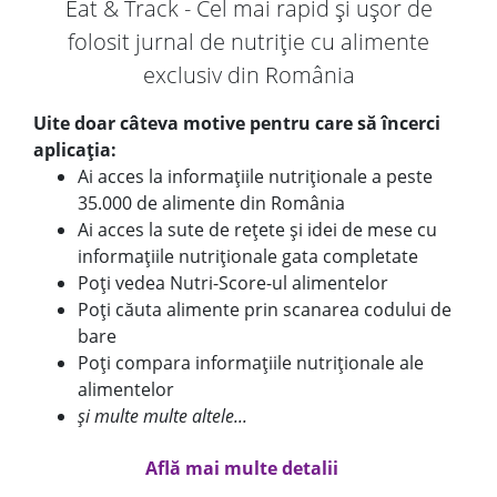
Eat & Track - Cel mai rapid și ușor de
folosit jurnal de nutriție cu alimente
exclusiv din România
Uite doar câteva motive pentru care să încerci
aplicația:
Ai acces la informațiile nutriționale a peste
35.000 de alimente din România
Ai acces la sute de rețete și idei de mese cu
informațiile nutriționale gata completate
Poți vedea Nutri-Score-ul alimentelor
Poți căuta alimente prin scanarea codului de
bare
Poți compara informațiile nutriționale ale
alimentelor
și multe multe altele...
Află mai multe detalii