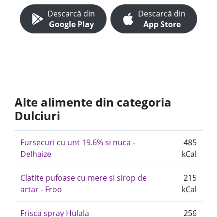
Descarcă din
Descarcă din
Google Play
App Store
Alte alimente din categoria
Dulciuri
Fursecuri cu unt 19.6% si nuca -
485
Delhaize
kCal
Clatite pufoase cu mere si sirop de
215
artar - Froo
kCal
Frisca spray Hulala
256