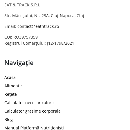
EAT & TRACK S.R.L
Str. Măceșului, Nr. 23A, Cluj-Napoca, Cluj
Email:
contact@eatntrack.ro
CUI: RO39757359
Registrul Comerțului: J12/1798/2021
Navigație
Acasă
Alimente
Rețete
Calculator necesar caloric
Calculator grăsime corporală
Blog
Manual Platformă Nutriționiști