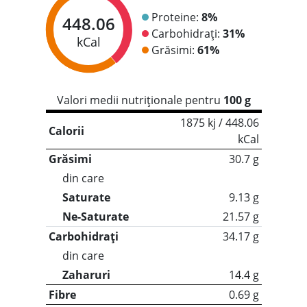
Proteine:
8%
448.06
Carbohidrați:
31%
kCal
Grăsimi:
61%
Valori medii nutriționale pentru
100 g
1875 kj / 448.06
Calorii
kCal
Grăsimi
30.7 g
din care
Saturate
9.13 g
Ne-Saturate
21.57 g
Carbohidrați
34.17 g
din care
Zaharuri
14.4 g
Fibre
0.69 g