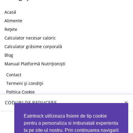
Acasă
Alimente
Rețete
Calculator necesar caloric
Calculator grăsime corporală
Blog
Manual Platformă Nutriționiști
Contact
Termeni și condiții
Politica Cookie
Politica de confidențialitate
×
CODURI DE REDUCERE
Eatntrack utilizeaza fisiere de tip cookie
MYPROTEIN
pentru a personaliza si imbunatati experienta
ta pe site-ul nostru. Prin continuarea navigarii