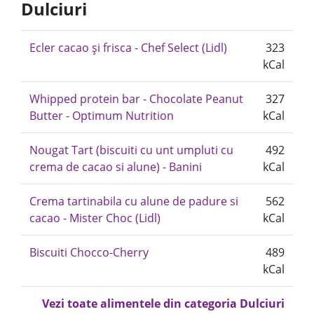
Dulciuri
Ecler cacao și frisca - Chef Select (Lidl)
323
kCal
Whipped protein bar - Chocolate Peanut
327
Butter - Optimum Nutrition
kCal
Nougat Tart (biscuiti cu unt umpluti cu
492
crema de cacao si alune) - Banini
kCal
Crema tartinabila cu alune de padure si
562
cacao - Mister Choc (Lidl)
kCal
Biscuiti Chocco-Cherry
489
kCal
Vezi toate alimentele din categoria Dulciuri