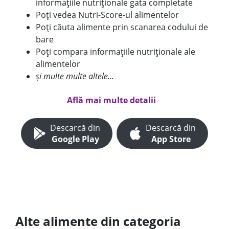
informațiile nutriționale gata completate
Poți vedea Nutri-Score-ul alimentelor
Poți căuta alimente prin scanarea codului de
bare
Poți compara informațiile nutriționale ale
alimentelor
și multe multe altele...
Află mai multe detalii
Descarcă din
Descarcă din
Google Play
App Store
Alte alimente din categoria