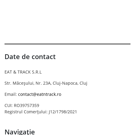
Date de contact
EAT & TRACK S.R.L
Str. Măceșului, Nr. 23A, Cluj-Napoca, Cluj
Email:
contact@eatntrack.ro
CUI: RO39757359
Registrul Comerțului: J12/1798/2021
Navigație