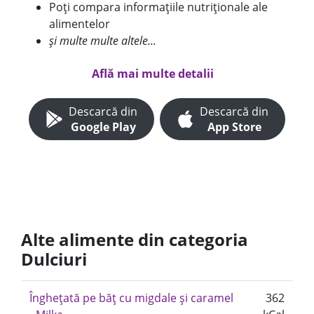
Poți compara informațiile nutriționale ale
alimentelor
și multe multe altele...
Află mai multe detalii
Descarcă din
Descarcă din
Google Play
App Store
Alte alimente din categoria
Dulciuri
Înghețată pe băț cu migdale și caramel
362