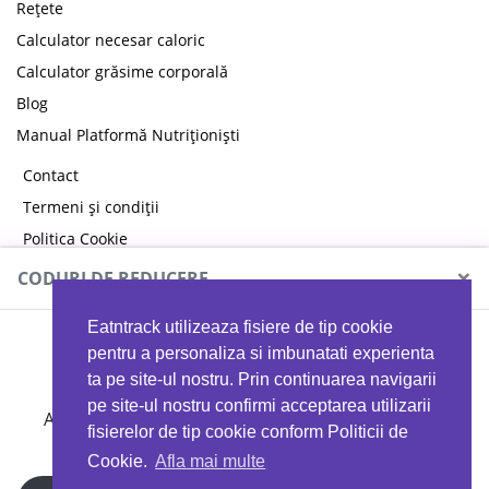
Rețete
Calculator necesar caloric
Calculator grăsime corporală
Blog
Manual Platformă Nutriționiști
Contact
Termeni și condiții
Politica Cookie
Politica de confidențialitate
×
CODURI DE REDUCERE
Eatntrack utilizeaza fisiere de tip cookie
MYPROTEIN
pentru a personaliza si imbunatati experienta
ta pe site-ul nostru. Prin continuarea navigarii
pe site-ul nostru confirmi acceptarea utilizarii
Ai
40%
reducere la orice comandă folosind codul
fisierelor de tip cookie conform Politicii de
EATTRACK
Cookie.
Afla mai multe