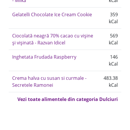
- Milka
kCal
Gelatelli Chocolate Ice Cream Cookie
359
kCal
Ciocolată neagră 70% cacao cu vișine
569
și vișinată - Razvan Idicel
kCal
Inghetata Frudada Raspberry
146
kCal
Crema halva cu susan si curmale -
483.38
Secretele Ramonei
kCal
Vezi toate alimentele din categoria Dulciuri