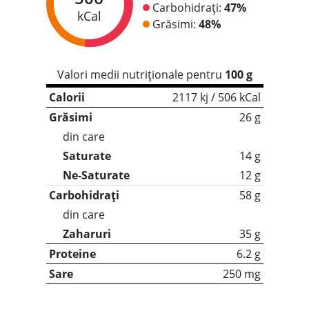
Carbohidrați:
47%
kCal
Grăsimi:
48%
Valori medii nutriționale pentru
100 g
Calorii
2117 kj / 506 kCal
Grăsimi
26 g
din care
Saturate
14 g
Ne-Saturate
12 g
Carbohidrați
58 g
din care
Zaharuri
35 g
Proteine
6.2 g
Sare
250 mg