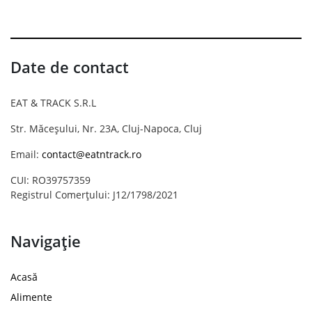
Date de contact
EAT & TRACK S.R.L
Str. Măceșului, Nr. 23A, Cluj-Napoca, Cluj
Email:
contact@eatntrack.ro
CUI: RO39757359
Registrul Comerțului: J12/1798/2021
Navigație
Acasă
Alimente