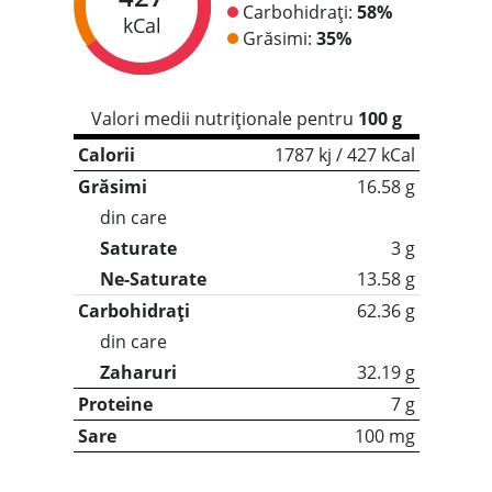
Carbohidrați:
58%
kCal
Grăsimi:
35%
Valori medii nutriționale pentru
100 g
Calorii
1787 kj / 427 kCal
Grăsimi
16.58 g
din care
Saturate
3 g
Ne-Saturate
13.58 g
Carbohidrați
62.36 g
din care
Zaharuri
32.19 g
Proteine
7 g
Sare
100 mg