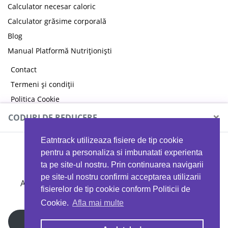
Calculator necesar caloric
Calculator grăsime corporală
Blog
Manual Platformă Nutriționiști
Contact
Termeni și condiții
Politica Cookie
Politica de confidențialitate
×
CODURI DE REDUCERE
Eatntrack utilizeaza fisiere de tip cookie
MYPROTEIN
pentru a personaliza si imbunatati experienta
ta pe site-ul nostru. Prin continuarea navigarii
pe site-ul nostru confirmi acceptarea utilizarii
Ai
40%
reducere la orice comandă folosind codul
fisierelor de tip cookie conform Politicii de
EATTRACK
Cookie.
Afla mai multe
Profită acum