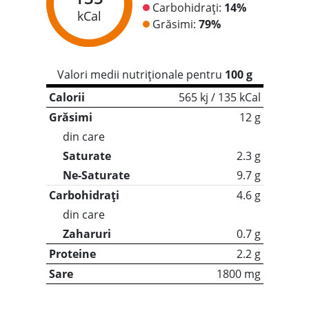
Carbohidrați:
14%
kCal
Grăsimi:
79%
Valori medii nutriționale pentru
100 g
Calorii
565 kj / 135 kCal
Grăsimi
12 g
din care
Saturate
2.3 g
Ne-Saturate
9.7 g
Carbohidrați
4.6 g
din care
Zaharuri
0.7 g
Proteine
2.2 g
Sare
1800 mg