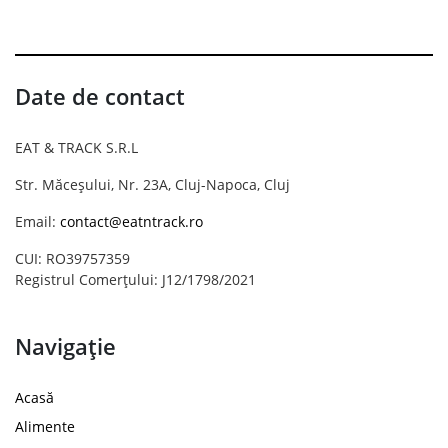
Date de contact
EAT & TRACK S.R.L
Str. Măceșului, Nr. 23A, Cluj-Napoca, Cluj
Email:
contact@eatntrack.ro
CUI: RO39757359
Registrul Comerțului: J12/1798/2021
Navigație
Acasă
Alimente