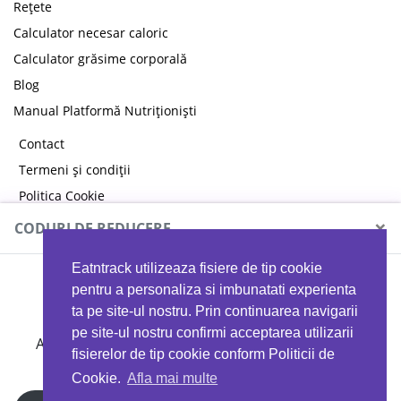
Rețete
Calculator necesar caloric
Calculator grăsime corporală
Blog
Manual Platformă Nutriționiști
Contact
Termeni și condiții
Politica Cookie
Politica de confidențialitate
×
CODURI DE REDUCERE
Eatntrack utilizeaza fisiere de tip cookie
MYPROTEIN
pentru a personaliza si imbunatati experienta
ta pe site-ul nostru. Prin continuarea navigarii
pe site-ul nostru confirmi acceptarea utilizarii
Ai
40%
reducere la orice comandă folosind codul
fisierelor de tip cookie conform Politicii de
EATTRACK
Cookie.
Afla mai multe