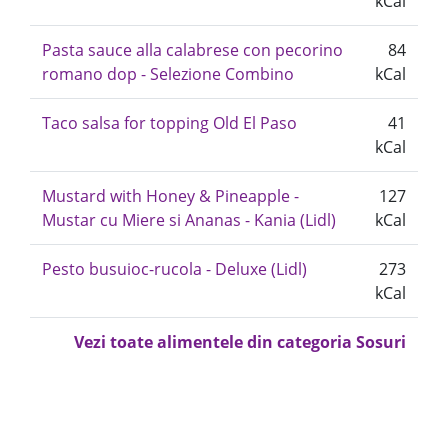
kCal
Pasta sauce alla calabrese con pecorino
84
romano dop - Selezione Combino
kCal
Taco salsa for topping Old El Paso
41
kCal
Mustard with Honey & Pineapple -
127
Mustar cu Miere si Ananas - Kania (Lidl)
kCal
Pesto busuioc-rucola - Deluxe (Lidl)
273
kCal
Vezi toate alimentele din categoria Sosuri