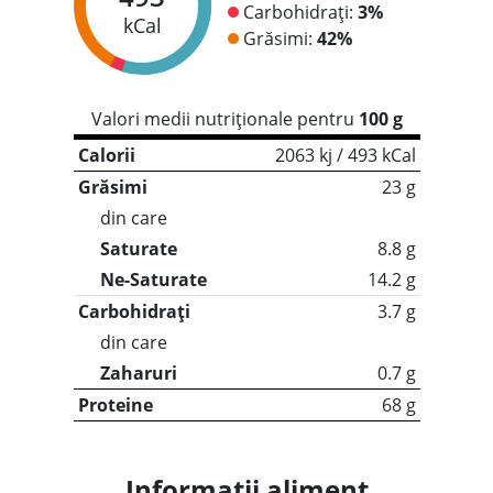
Carbohidrați:
3%
kCal
Grăsimi:
42%
Valori medii nutriționale pentru
100 g
Calorii
2063 kj / 493 kCal
Grăsimi
23 g
din care
Saturate
8.8 g
Ne-Saturate
14.2 g
Carbohidrați
3.7 g
din care
Zaharuri
0.7 g
Proteine
68 g
Informații aliment