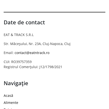
Date de contact
EAT & TRACK S.R.L
Str. Măceșului, Nr. 23A, Cluj-Napoca, Cluj
Email:
contact@eatntrack.ro
CUI: RO39757359
Registrul Comerțului: J12/1798/2021
Navigație
Acasă
Alimente