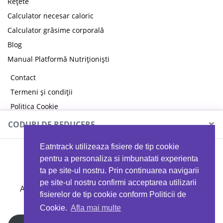
Rețete
Calculator necesar caloric
Calculator grăsime corporală
Blog
Manual Platformă Nutriționiști
Contact
Termeni și condiții
Politica Cookie
Politica de confidențialitate
×
CODURI DE REDUCERE
Eatntrack utilizeaza fisiere de tip cookie
MYPROTEIN
pentru a personaliza si imbunatati experienta
ta pe site-ul nostru. Prin continuarea navigarii
pe site-ul nostru confirmi acceptarea utilizarii
Ai
40%
reducere la orice comandă folosind codul
fisierelor de tip cookie conform Politicii de
EATTRACK
Cookie.
Afla mai multe