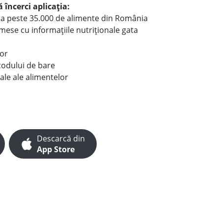
 încerci aplicația:
le a peste 35.000 de alimente din România
e mese cu informațiile nutriționale gata
lor
codului de bare
ale ale alimentelor
Descarcă din
App Store