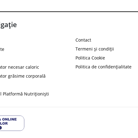
gație
Contact
Termeni și condiții
te
Politica Cookie
Politica de confidențialitate
ator necesar caloric
PROT
ator grăsime corporală
Ai
10%
reducere la
folosind codul
 Platformă Nutriționiști
Profită 