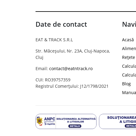
Date de contact
Navi
EAT & TRACK S.R.L
Acasă
Alimen
Str. Măceșului, Nr. 23A, Cluj-Napoca,
Cluj
Rețete
Calcul
Email:
contact@eatntrack.ro
Calcul
CUI: RO39757359
Blog
Registrul Comerțului: J12/1798/2021
Manual