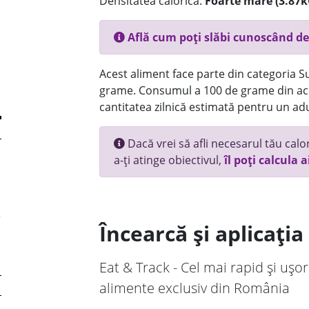
Densitatea calorică:
Foarte mare (3.87k
Află cum poți slăbi cunoscând de
Acest aliment face parte din categoria Su
grame. Consumul a 100 de grame din ace
cantitatea zilnică estimată pentru un adu
Dacă vrei să afli necesarul tău calori
a-ți atinge obiectivul,
îl poți calcula a
Încearcă și aplicați
Eat & Track - Cel mai rapid și ușor
alimente exclusiv din România