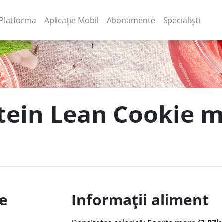
(current)
(current)
Platforma
Aplicație Mobil
Abonamente
Specialiști
tein Lean Cookie m
a
le
Informații aliment