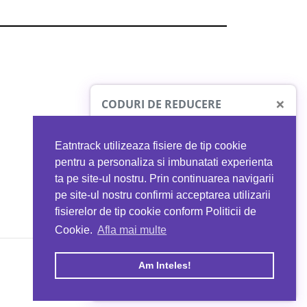
×
CODURI DE REDUCERE
Eatntrack utilizeaza fisiere de tip cookie
O41
MYPROTEIN
pentru a personaliza si imbunatati experienta
ta pe site-ul nostru. Prin continuarea navigarii
 orice comandă
Ai
40%
reducere la orice comandă
pe site-ul nostru confirmi acceptarea utilizarii
EATNTRACK
folosind codul
EATTRACK
fisierelor de tip cookie conform Politicii de
Cookie.
Afla mai multe
acum
Profită acum
Am Inteles!
Copyright © 2026 EAT & TRACK S.R.L