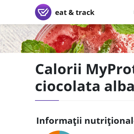
eat & track
Calorii MyPro
ciocolata alb
Informații nutriționa