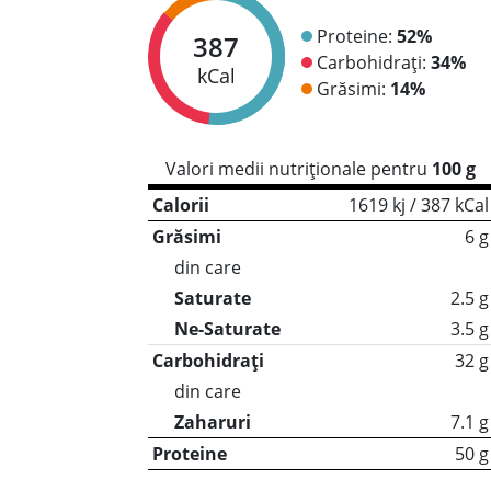
Proteine:
52%
387
Carbohidrați:
34%
kCal
Grăsimi:
14%
Valori medii nutriționale pentru
100 g
Calorii
1619 kj / 387 kCal
Grăsimi
6 g
din care
Saturate
2.5 g
Ne-Saturate
3.5 g
Carbohidrați
32 g
din care
Zaharuri
7.1 g
Proteine
50 g