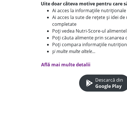
Uite doar câteva motive pentru care să
Ai acces la informațiile nutriționa
Ai acces la sute de rețete și idei d
completate
Poți vedea Nutri-Score-ul alimente
Poți căuta alimente prin scanarea 
Poți compara informațiile nutrițion
și multe multe altele...
Află mai multe detalii
Descarcă din
Google Play