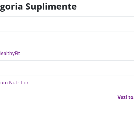
egoria Suplimente
ealthyFit
mum Nutrition
Vezi t