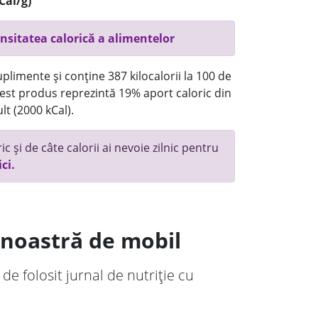
Cal/g)
nsitatea calorică a alimentelor
plimente și conține 387 kilocalorii la 100 de
st produs reprezintă 19% aport caloric din
lt (2000 kCal).
c și de câte calorii ai nevoie zilnic pentru
ici.
a noastră de mobil
 de folosit jurnal de nutriție cu