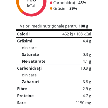
Carbohidrați:
43%
kCal
Grăsimi:
39%
Valori medii nutriționale pentru
100 g
Calorii
452 kj / 108 kCal
Grăsimi
4.4 g
din care
Saturate
0.3 g
Ne-Saturate
4.1 g
Carbohidrați
10.9 g
din care
Zaharuri
6.8 g
Fibre
2.9 g
Proteine
4.7 g
Sare
1150 mg