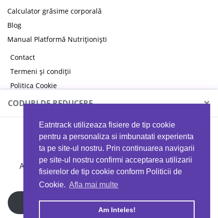
Calculator grăsime corporală
Blog
Manual Platformă Nutriționiști
Contact
Termeni și condiții
Politica Cookie
Politica de confidențialitate
×
CODURI DE REDUCERE
Eatntrack utilizeaza fisiere de tip cookie
MYPROTEIN
pentru a personaliza si imbunatati experienta
ta pe site-ul nostru. Prin continuarea navigarii
pe site-ul nostru confirmi acceptarea utilizarii
Ai
40%
reducere la orice comandă folosind codul
fisierelor de tip cookie conform Politicii de
EATTRACK
Cookie.
Afla mai multe
Profită acum
Am Inteles!