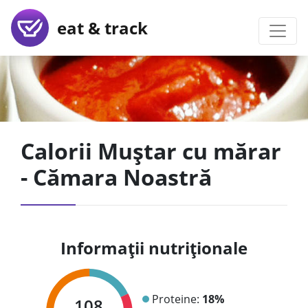
eat & track
Calorii Muștar cu mărar
- Cămara Noastră
Informații nutriționale
Proteine:
18%
108