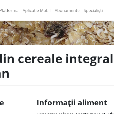
(current)
(current)
Platforma
Aplicație Mobil
Abonamente
Specialiști
din cereale integra
an
le
Informații aliment