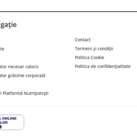
gație
Contact
Termeni și condiții
te
Politica Cookie
Politica de confidențialitate
ator necesar caloric
PROT
ator grăsime corporală
Ai
10%
reducere la
folosind codul
 Platformă Nutriționiști
Profită 