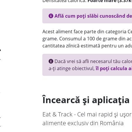
Densitatea calorică:
Foarte mare (3.37k
Află cum poți slăbi cunoscând de
Acest aliment face parte din categoria Ce
grame. Consumul a 100 de grame din ace
cantitatea zilnică estimată pentru un adu
Dacă vrei să afli necesarul tău calori
a-ți atinge obiectivul,
îl poți calcula a
Încearcă și aplicați
Eat & Track - Cel mai rapid și ușor
alimente exclusiv din România