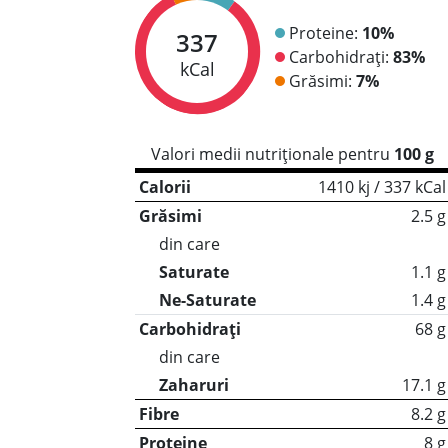
Proteine:
10%
337
Carbohidrați:
83%
kCal
Grăsimi:
7%
Valori medii nutriționale pentru
100 g
Calorii
1410 kj / 337 kCal
Grăsimi
2.5 g
din care
Saturate
1.1 g
Ne-Saturate
1.4 g
Carbohidrați
68 g
din care
Zaharuri
17.1 g
Fibre
8.2 g
Proteine
8 g