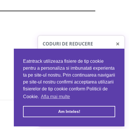
×
CODURI DE REDUCERE
Eatntrack utilizeaza fisiere de tip cookie
O41
MYPROTEIN
pentru a personaliza si imbunatati experienta
ta pe site-ul nostru. Prin continuarea navigarii
 orice comandă
Ai
40%
reducere la orice comandă
pe site-ul nostru confirmi acceptarea utilizarii
EATNTRACK
folosind codul
EATTRACK
fisierelor de tip cookie conform Politicii de
Cookie.
Afla mai multe
acum
Profită acum
Am Inteles!
Copyright © 2026 EAT & TRACK S.R.L