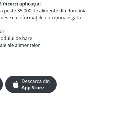
 încerci aplicația:
le a peste 35.000 de alimente din România
e mese cu informațiile nutriționale gata
lor
codului de bare
ale ale alimentelor
Descarcă din
App Store