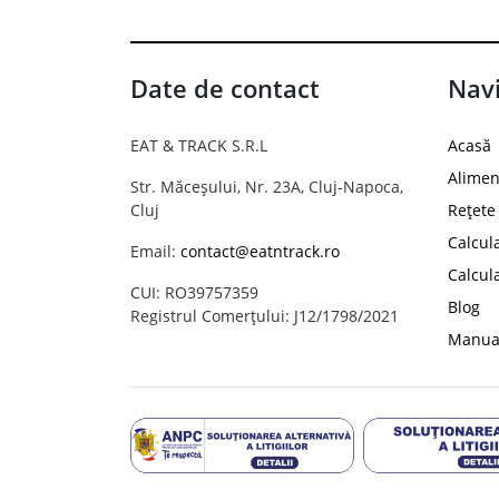
Date de contact
Navi
EAT & TRACK S.R.L
Acasă
Alimen
Str. Măceșului, Nr. 23A, Cluj-Napoca,
Cluj
Rețete
Calcul
Email:
contact@eatntrack.ro
Calcul
CUI: RO39757359
Blog
Registrul Comerțului: J12/1798/2021
Manual