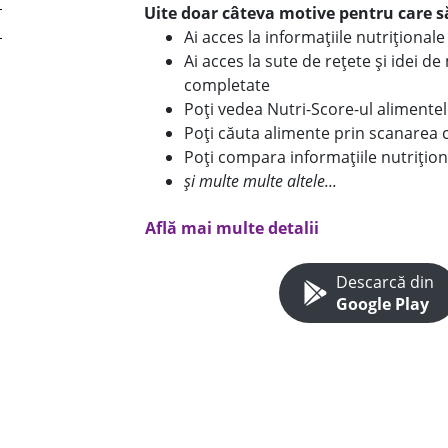
Uite doar câteva motive pentru care să
Ai acces la informațiile nutriționa
Ai acces la sute de rețete și idei d
completate
Poți vedea Nutri-Score-ul alimente
Poți căuta alimente prin scanarea 
Poți compara informațiile nutrițion
și multe multe altele...
Află mai multe detalii
Descarcă din
Google Play