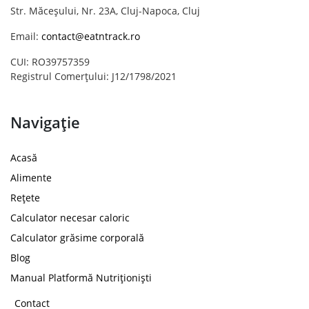
Str. Măceșului, Nr. 23A, Cluj-Napoca, Cluj
Email:
contact@eatntrack.ro
CUI: RO39757359
Registrul Comerțului: J12/1798/2021
Navigație
Acasă
Alimente
Rețete
Calculator necesar caloric
Calculator grăsime corporală
Blog
Manual Platformă Nutriționiști
Contact