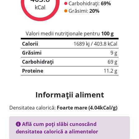
Carbohidrați:
69%
kCal
Grăsimi:
20%
Valori medii nutriționale pentru
100 g
Calorii
1689 kj / 403.8 kCal
Grăsimi
9 g
Carbohidrați
69 g
Proteine
11.2 g
Informații aliment
Densitatea calorică:
Foarte mare (4.04kCal/g)
Află cum poți slăbi cunoscând
densitatea calorică a alimentelor