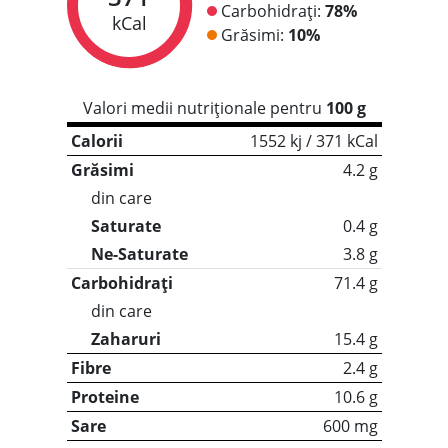
Carbohidrați:
78%
kCal
Grăsimi:
10%
Valori medii nutriționale pentru
100 g
Calorii
1552 kj / 371 kCal
Grăsimi
4.2 g
din care
Saturate
0.4 g
Ne-Saturate
3.8 g
Carbohidrați
71.4 g
din care
Zaharuri
15.4 g
Fibre
2.4 g
Proteine
10.6 g
Sare
600 mg