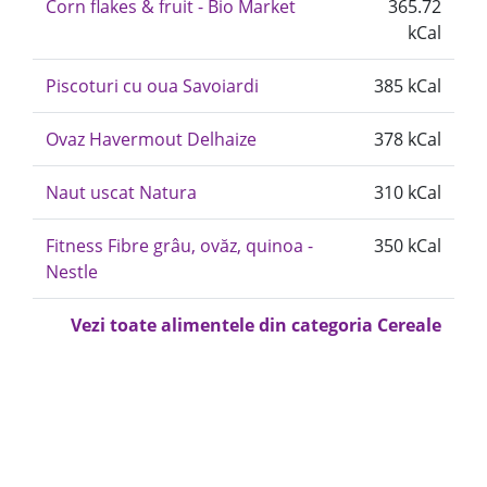
Corn flakes & fruit - Bio Market
365.72
kCal
Piscoturi cu oua Savoiardi
385 kCal
Ovaz Havermout Delhaize
378 kCal
Naut uscat Natura
310 kCal
Fitness Fibre grâu, ovăz, quinoa -
350 kCal
Nestle
Vezi toate alimentele din categoria Cereale