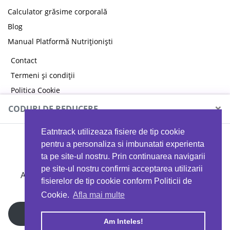
Calculator grăsime corporală
Blog
Manual Platformă Nutriționiști
Contact
Termeni și condiții
Politica Cookie
Politica de confidențialitate
×
CODURI DE REDUCERE
Eatntrack utilizeaza fisiere de tip cookie
MYPROTEIN
pentru a personaliza si imbunatati experienta
ta pe site-ul nostru. Prin continuarea navigarii
pe site-ul nostru confirmi acceptarea utilizarii
Ai
40%
reducere la orice comandă folosind codul
fisierelor de tip cookie conform Politicii de
EATTRACK
Cookie.
Afla mai multe
Profită acum
Am Inteles!