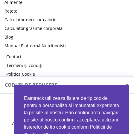
Alimente
Rețete
Calculator necesar caloric
Calculator grăsime corporală
Blog
Manual Platformă Nutriționiști
Contact
Termeni și condiții
Politica Cookie
Politica de confidențialitate
×
CODURI DE REDUCERE
Eatntrack utilizeaza fisiere de tip cookie
MYPROTEIN
pentru a personaliza si imbunatati experienta
ta pe site-ul nostru. Prin continuarea navigarii
pe site-ul nostru confirmi acceptarea utilizarii
Ai
40%
reducere la orice comandă folosind codul
fisierelor de tip cookie conform Politicii de
EATTRACK