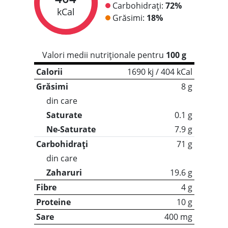
Carbohidrați:
72%
kCal
Grăsimi:
18%
Valori medii nutriționale pentru
100 g
Calorii
1690 kj / 404 kCal
Grăsimi
8 g
din care
Saturate
0.1 g
Ne-Saturate
7.9 g
Carbohidrați
71 g
din care
Zaharuri
19.6 g
Fibre
4 g
Proteine
10 g
Sare
400 mg