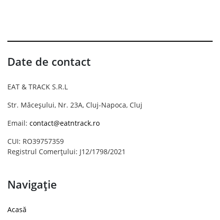
Date de contact
EAT & TRACK S.R.L
Str. Măceșului, Nr. 23A, Cluj-Napoca, Cluj
Email:
contact@eatntrack.ro
CUI: RO39757359
Registrul Comerțului: J12/1798/2021
Navigație
Acasă