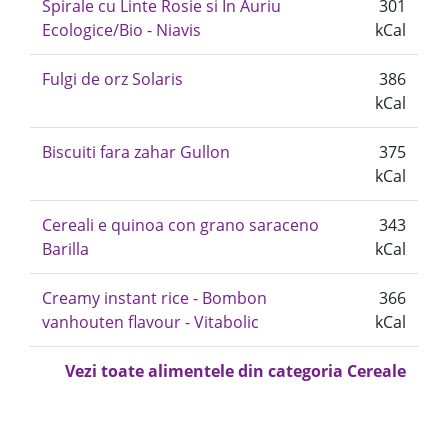
Spirale cu Linte Rosie si In Auriu
301
Ecologice/Bio - Niavis
kCal
Fulgi de orz Solaris
386
kCal
Biscuiti fara zahar Gullon
375
kCal
Cereali e quinoa con grano saraceno
343
Barilla
kCal
Creamy instant rice - Bombon
366
vanhouten flavour - Vitabolic
kCal
Vezi toate alimentele din categoria Cereale