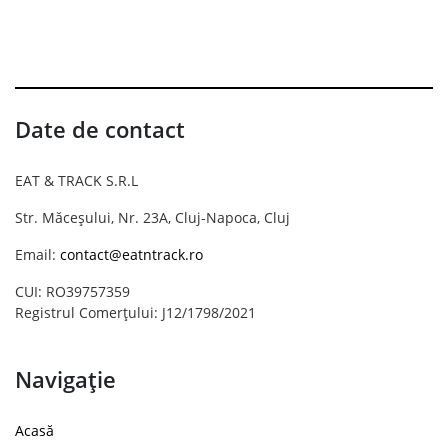
Date de contact
EAT & TRACK S.R.L
Str. Măceșului, Nr. 23A, Cluj-Napoca, Cluj
Email:
contact@eatntrack.ro
CUI: RO39757359
Registrul Comerțului: J12/1798/2021
Navigație
Acasă