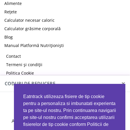
Alimente
Rețete
Calculator necesar caloric
Calculator grăsime corporală
Blog
Manual Platformă Nutriționiști
Contact
Termeni și condiții
Politica Cookie
Politica de confidențialitate
×
CODURI DE REDUCERE
Eatntrack utilizeaza fisiere de tip cookie
MYPROTEIN
pentru a personaliza si imbunatati experienta
ta pe site-ul nostru. Prin continuarea navigarii
pe site-ul nostru confirmi acceptarea utilizarii
Ai
40%
reducere la orice comandă folosind codul
fisierelor de tip cookie conform Politicii de
EATTRACK