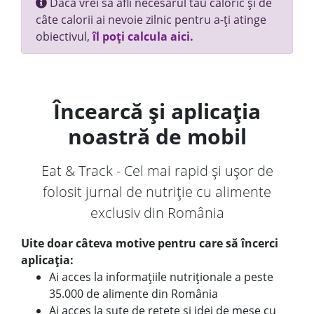
Dacă vrei să afli necesarul tău caloric și de
câte calorii ai nevoie zilnic pentru a-ți atinge
obiectivul,
îl poți calcula aici.
Încearcă și aplicația
noastră de mobil
Eat & Track - Cel mai rapid și ușor de
folosit jurnal de nutriție cu alimente
exclusiv din România
Uite doar câteva motive pentru care să încerci
aplicația:
Ai acces la informațiile nutriționale a peste
35.000 de alimente din România
Ai acces la sute de rețete și idei de mese cu