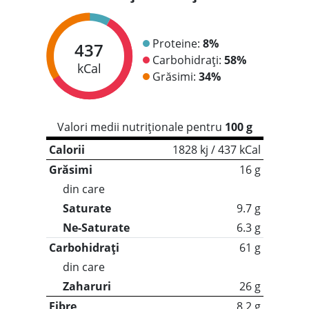
Proteine:
8%
437
Carbohidrați:
58%
kCal
Grăsimi:
34%
Valori medii nutriționale pentru
100 g
Calorii
1828 kj / 437 kCal
Grăsimi
16 g
din care
Saturate
9.7 g
Ne-Saturate
6.3 g
Carbohidrați
61 g
din care
Zaharuri
26 g
Fibre
8.2 g