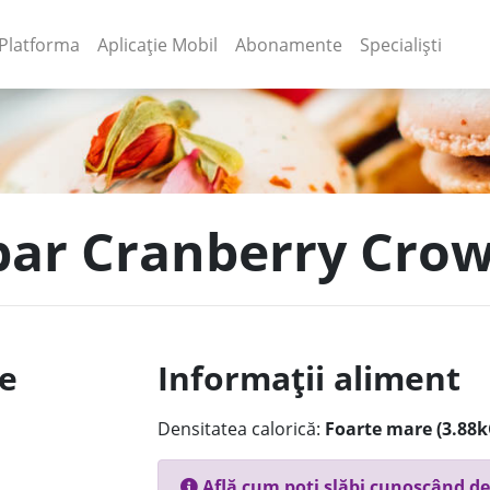
(current)
(current)
Platforma
Aplicație Mobil
Abonamente
Specialiști
 bar Cranberry Crow
le
Informații aliment
Densitatea calorică:
Foarte mare (3.88k
Află cum poți slăbi cunoscând de