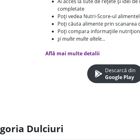
Ai acces la sute de rețete și idei d
completate
Poți vedea Nutri-Score-ul alimente
Poți căuta alimente prin scanarea 
Poți compara informațiile nutrițion
și multe multe altele...
Află mai multe detalii
Descarcă din
Google Play
goria Dulciuri