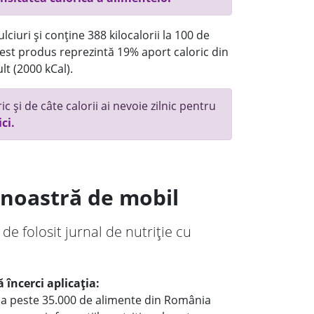
ciuri și conține 388 kilocalorii la 100 de
st produs reprezintă 19% aport caloric din
lt (2000 kCal).
c și de câte calorii ai nevoie zilnic pentru
ici.
a noastră de mobil
 de folosit jurnal de nutriție cu
 încerci aplicația:
le a peste 35.000 de alimente din România