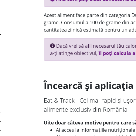
Acest aliment face parte din categoria Dul
grame. Consumul a 100 de grame din ace
cantitatea zilnică estimată pentru un adu
Dacă vrei să afli necesarul tău calori
a-ți atinge obiectivul,
îl poți calcula a
Încearcă și aplicați
Eat & Track - Cel mai rapid și ușor
alimente exclusiv din România
Uite doar câteva motive pentru care să
Ai acces la informațiile nutriționa