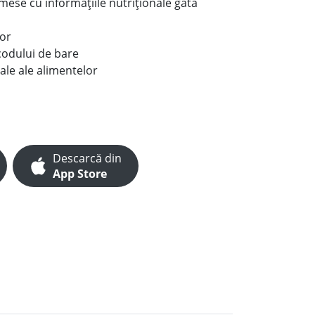
e mese cu informațiile nutriționale gata
lor
codului de bare
ale ale alimentelor
Descarcă din
App Store