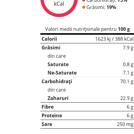
kCal
Grăsimi:
19%
Valori medii nutriționale pentru
100 g
Calorii
1623 kj / 388 kCal
Grăsimi
7.9 g
din care
Saturate
0.8 g
Ne-Saturate
7.1 g
Carbohidrați
70.1 g
din care
Zaharuri
22.9 g
Fibre
6 g
Proteine
6 g
Sare
250 mg