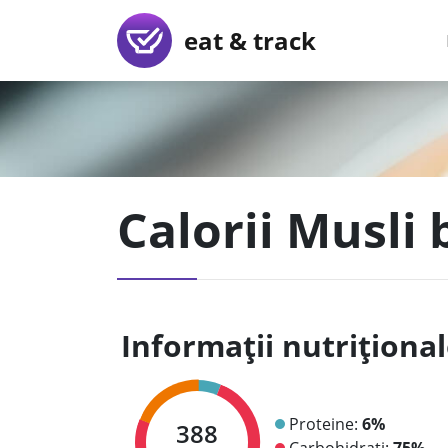
eat & track
Calorii Musli
Informații nutriționa
Proteine:
6%
388
Carbohidrați:
75%