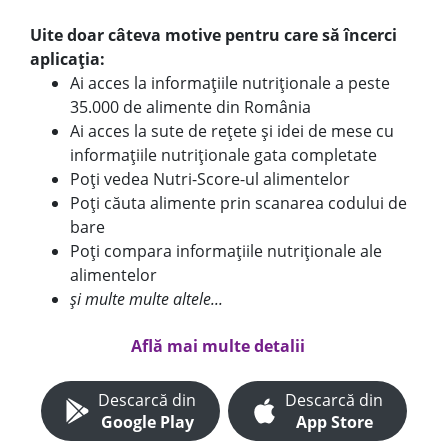
Uite doar câteva motive pentru care să încerci
aplicația:
Ai acces la informațiile nutriționale a peste
35.000 de alimente din România
Ai acces la sute de rețete și idei de mese cu
informațiile nutriționale gata completate
Poți vedea Nutri-Score-ul alimentelor
Poți căuta alimente prin scanarea codului de
bare
Poți compara informațiile nutriționale ale
alimentelor
și multe multe altele...
Află mai multe detalii
Descarcă din
Descarcă din
Google Play
App Store