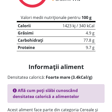
Valori medii nutriționale pentru
100 g
Calorii
1423 kj / 340 kCal
Grăsimi
4.9 g
Carbohidrați
77.8 g
Proteine
9.7 g
Informații aliment
Densitatea calorică:
Foarte mare (3.4kCal/g)
Află cum poți slăbi cunoscând
densitatea calorică a alimentelor
Acest aliment face parte din categoria Cereale și