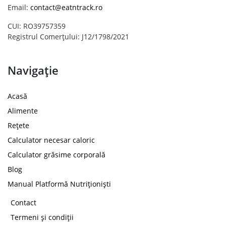
Email:
contact@eatntrack.ro
CUI: RO39757359
Registrul Comerțului: J12/1798/2021
Navigație
Acasă
Alimente
Rețete
Calculator necesar caloric
Calculator grăsime corporală
Blog
Manual Platformă Nutriționiști
Contact
Termeni și condiții