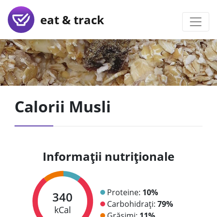
eat & track
Calorii Musli
Informații nutriționale
Proteine:
10%
340
Carbohidrați:
79%
kCal
Grăsimi:
11%