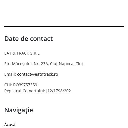
Date de contact
EAT & TRACK S.R.L
Str. Măceșului, Nr. 23A, Cluj-Napoca, Cluj
Email:
contact@eatntrack.ro
CUI: RO39757359
Registrul Comerțului: J12/1798/2021
Navigație
Acasă