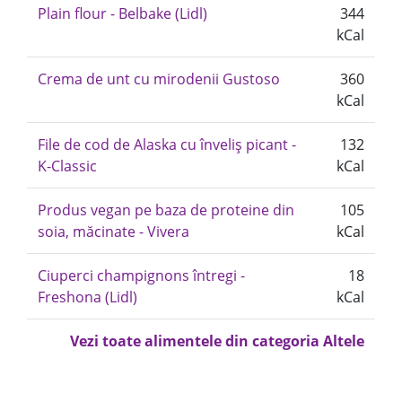
Plain flour - Belbake (Lidl)
344
kCal
Crema de unt cu mirodenii Gustoso
360
kCal
File de cod de Alaska cu înveliș picant -
132
K-Classic
kCal
Produs vegan pe baza de proteine din
105
soia, măcinate - Vivera
kCal
Ciuperci champignons întregi -
18
Freshona (Lidl)
kCal
Vezi toate alimentele din categoria Altele