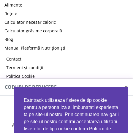
Alimente
Rețete
Calculator necesar caloric
Calculator grăsime corporală
Blog
Manual Platformă Nutriționiști
Contact
Termeni și condiții
Politica Cookie
Politica de confidențialitate
×
CODURI DE REDUCERE
Eatntrack utilizeaza fisiere de tip cookie
MYPROTEIN
pentru a personaliza si imbunatati experienta
ta pe site-ul nostru. Prin continuarea navigarii
pe site-ul nostru confirmi acceptarea utilizarii
Ai
40%
reducere la orice comandă folosind codul
fisierelor de tip cookie conform Politicii de
EATTRACK