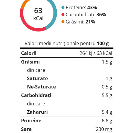
Proteine:
43%
63
Carbohidrați:
36%
kCal
Grăsimi:
21%
Valori medii nutriționale pentru
100 g
Calorii
264 kj / 63 kCal
Grăsimi
1.5 g
din care
Saturate
1 g
Ne-Saturate
0.5 g
Carbohidrați
5.5 g
din care
Zaharuri
5.4 g
Proteine
6.6 g
Sare
230 mg