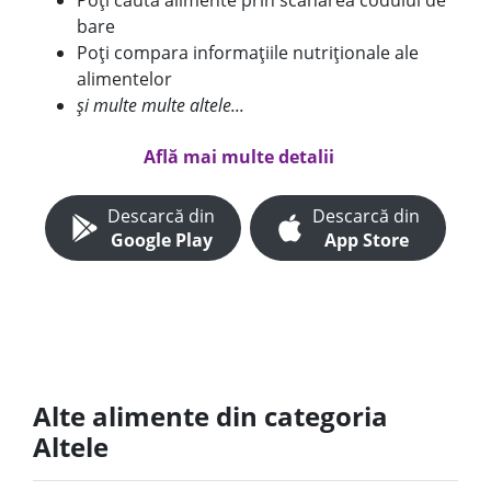
Poți căuta alimente prin scanarea codului de
bare
Poți compara informațiile nutriționale ale
alimentelor
și multe multe altele...
Află mai multe detalii
Descarcă din
Descarcă din
Google Play
App Store
Alte alimente din categoria
Altele